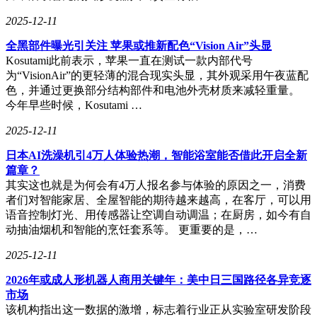
2025-12-11
全黑部件曝光引关注 苹果或推新配色“Vision Air”头显
Kosutami此前表示，苹果一直在测试一款内部代号
为“VisionAir”的更轻薄的混合现实头显，其外观采用午夜蓝配
色，并通过更换部分结构部件和电池外壳材质来减轻重量。
今年早些时候，Kosutami …
2025-12-11
日本AI洗澡机引4万人体验热潮，智能浴室能否借此开启全新
篇章？
其实这也就是为何会有4万人报名参与体验的原因之一，消费
者们对智能家居、全屋智能的期待越来越高，在客厅，可以用
语音控制灯光、用传感器让空调自动调温；在厨房，如今有自
动抽油烟机和智能的烹饪套系等。 更重要的是，…
2025-12-11
2026年或成人形机器人商用关键年：美中日三国路径各异竞逐
市场
该机构指出这一数据的激增，标志着行业正从实验室研发阶段