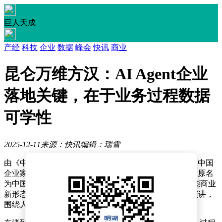
巨人天成
产经
科技
企业
数据
峰会
快讯
商业
昆仑万维方汉：AI Agent企业
落地关键，在于业务过程数据
可学性
2025-12-11
来源：快讯
编辑：瑞雪
由《中国企业家》杂志社主办的“2025（第二十三届）《中国
企业家》影响力企业家年会”近日在北京举行，本届年会原名
为中国企业领袖年会，主题聚焦“涌现·无限——共创智能商业
新形态”。昆仑万维董事长兼CEO方汉受邀出席并发表演讲，
围绕人工智能在企业场景中的应用展开深入探讨。