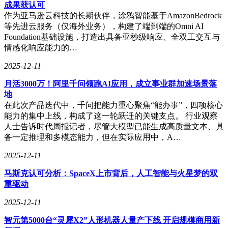
执行的指令时，智能工作流才能真正运转起来。这种数据驱动
成果获认可
的转型方式，正在重新定义传统行业的运作模式。”
作为亚马逊云科技的长期伙伴，涂鸦智能基于AmazonBedrock
等先进云服务（仅海外业务），构建了端到端的Omni AI
Foundation基础设施，打造出具备亚秒级响应、全双工交互与
情感化响应能力的…
2025-12-11
月活3000万！阿里千问领跑AI应用，成立事业群加速场景落
地
在此次产品迭代中，千问把能力重心聚焦“能办事”，四项核心
能力的集中上线，构成了这一轮跃迁的关键支点。 行业观察
人士告诉时代周报记者，尽管大模型已能生成高质量文本、具
备一定推理和多模态能力，但在实际应用中，A…
2025-12-11
马斯克认可分析：SpaceX上市背后，人工智能与火星梦的双
重驱动
2025-12-11
智元第5000台“灵犀X2”人形机器人量产下线 开启规模商用新