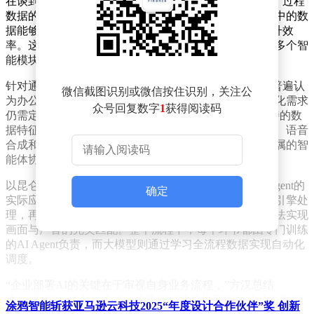
在谈到企业如何评估AI Agent的应用价值时，方汉强调，过程
数据的可学习性是核心指标。他指出，当企业业务流程中的数
据能够被模型有效吸收时，AI Agent的部署就能显著提升效
率。这种技术路径不仅适用于单一环节，更能通过串联多个智
能模块形成完整的工作链条。
针对通用型AI Agent的发展现状，方汉提出，当前市场普遍认
微信截图识别或微信按住识别，关注公
为办公软件是唯一成熟的通用场景，但垂直领域的专业化需求
众号回复数字
1
获得阅读码
仍需定制化解决方案。他解释道：“每个行业都有其独特的数
据特征，就像短剧翻译需要处理字幕提取、多语种转换、语音
合成和口型匹配等复杂流程，这些环节必须依赖行业专属的智
能体协同完成。”
以昆仑万维的海外短剧业务为例，方汉详细拆解了AI Agent的
确定
实际应用场景：从字幕智能提取开始，经过多语言翻译引擎处
理，再到语音克隆技术生成配音，最终通过口型同步算法实现
画面与声音的完美匹配。整个流程中，每个环节都由专门训练
的AI Agent负责，而大模型则通过学习全流程数据实现自动化
调度。
“企业部署AI的关键在于审视自身业务流程，”方汉总结
道，“只有当每个环节产生的数据都能被模型解析并转化为可
涂鸦智能斩获亚马逊云科技2025“年度设计合作伙伴”奖 创新