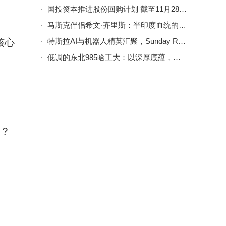
国投资本推进股份回购计划 截至11月28日已回购45.61万股耗资349.93万元
马斯克伴侣希文·齐里斯：半印度血统的AI专家，与他育有多名子女
核心
特斯拉AI与机器人精英汇聚，Sunday Robotics携家用新品Memo登场
低调的东北985哈工大：以深厚底蕴，培育出机器人领域的创业先锋
筹？