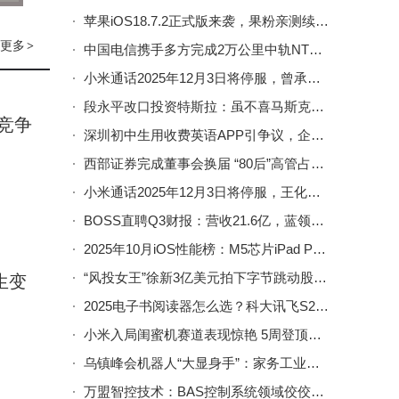
苹果iOS18.7.2正式版来袭，果粉亲测续航5G大提升，老机型值得升级
包容
更多
>
中国电信携手多方完成2万公里中轨NTN在轨试验 速率达140Mbps
了有
小米通话2025年12月3日将停服，曾承载米粉网络沟通记忆，你用过吗？
段永平改口投资特斯拉：虽不喜马斯克品行，仍看好其十年后价值
竞争
深圳初中生用收费英语APP引争议，企业回应：定制内容不同致定价差异
西部证券完成董事会换届 “80后”高管占比半数引领管理层年轻化
​小米通话2025年12月3日将停服，王化：功能使命已完成，非小米不能通话​
BOSS直聘Q3财报：营收21.6亿，蓝领下沉市场驱动就业新趋势
2025年10月iOS性能榜：M5芯片iPad Pro强势登顶，M3款iPad Air跻身前五
“风投女王”徐新3亿美元拍下字节跳动股权 估值跃升全球第二引热议
生变
2025电子书阅读器怎么选？科大讯飞S2与Kindle等主流品牌全方位对比
​小米入局闺蜜机赛道表现惊艳 5周登顶线上市场第四席位​
乌镇峰会机器人“大显身手”：家务工业样样行，AI应用亮点多
万盟智控技术：BAS控制系统领域佼佼者，以创新实力铸就行业典范