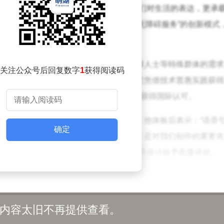
的剪纸艺术家表示：“这些作品不仅是我们对生活的表达，更承
关负责人介绍，此次合作通过“艺术展示+无障碍服务”的创新模式
也让科技温度渗透到日常出行场景中。
跑在无障碍出行领域持续深耕。针对视障人士等特殊群体的需求
关注公众号后回复数字
1
获得阅读码
准导航和鸣笛寻车功能。此前，该企业已凭借技术普惠实践获得2
自动驾驶车辆在瑞士人工智能向善全球峰会上获得国际认可。
来的作品被印制在一辆自动驾驶车身上。他体验后表示：“语音
确定
安全与便利，作品能在城市中巡游展示，是对我们创作的重要肯
体验了自动驾驶出行服务，对车辆的无障碍设计给予高度评价。
持续优化无障碍出行服务，未来计划通过更多公益合作，让自动
车巡游活动，正是希望通过流动的艺术窗口，引发社会对残疾群
内容太旧不再提供查看。
饰着艺术作品的自动驾驶车辆已陆续驶上武汉街头，成为城市中