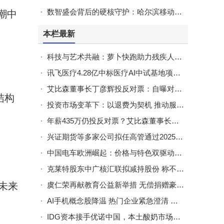
数智盛会背后的硬核守护：哈尔滨移动为2025全国计算机大会通信护航
潮中
本栏最新
科技与艺术共融：萝卜快跑助力残疾人艺术家“驶向”无障碍新未来
讯飞医疗4.28亿中标医疗AI中试基地项目 国产算力技术获行业认可
艾比森董事长丁彦辉投反对票：自曝对岗位薪酬不满引关注
结构
投资市场变革下：以退费为契机 推动服务响应体系全面升级
年薪435万仍投反对票？艾比森董事长自曝对公司激励机制存不满
兴证期货等多家公司拟任高管通过2025年12月专业能力测试
中国电车欧洲崛起：价格与特色双驱动，撕开欧洲车市竞争真相
克莱特股东中广核汇联拟减持股份 称不影响公司生产经营
虞仁荣再献教育公益新举措 无偿捐赠豪威集团3060万股助力高校发展
未来
AI手机概念股降温 热门企业紧急澄清 哪些企业与豆包合作更紧密？
IDG资本接手优诺中国，本土酸奶市场竞争加剧，未来何去何从？