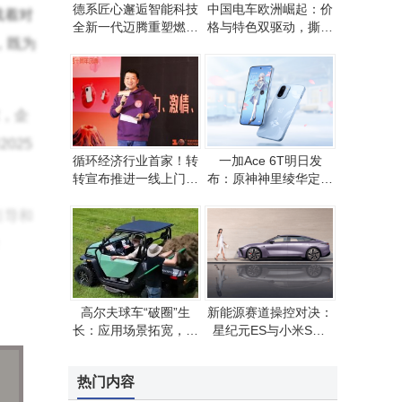
德系匠心邂逅智能科技
中国电车欧洲崛起：价
载着对
全新一代迈腾重塑燃油
格与特色双驱动，撕开
，既为
车智能出行新体验
欧洲车市竞争真相
，企
025
循环经济行业首家！转
一加Ace 6T明日发
转宣布推进一线上门回
布：原神神里绫华定制
收工程师社保补贴
机亮相，功能配置亮点
多
引导和
高尔夫球车“破圈”生
新能源赛道操控对决：
驾驶
长：应用场景拓宽，全
星纪元ES与小米SU7
体精
球市场格局生变
谁能问鼎驾控巅峰？
一道
热门内容