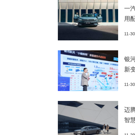
一汽
用
11-30
银
新
11-30
迈腾
智