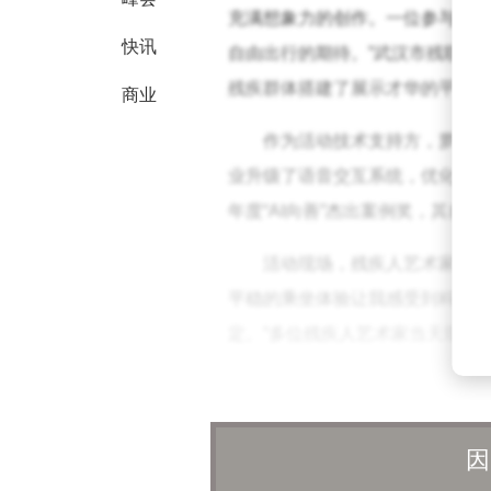
充满想象力的创作。一位参与活动
快讯
自由出行的期待。”武汉市残联相
残疾群体搭建了展示才华的平台，
商业
作为活动技术支持方，萝卜快
业升级了语音交互系统，优化了精
年度“AI向善”杰出案例奖，其
活动现场，残疾人艺术家戚茂
平稳的乘坐体验让我感受到科技的
定。”多位残疾人艺术家当天现场
萝卜快跑负责人透露，企业将
技术惠及更多特殊群体。此次彩绘
因
神文化生活的关注。目前，这些装