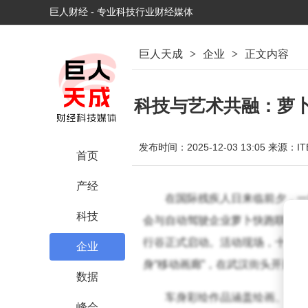
巨人财经 - 专业科技行业财经媒体
巨人天成
>
企业
>
正文内容
科技与艺术共融：萝卜
发布时间：2025-12-03 13:05
来源：IT
首页
产经
在国际残疾人日来临前夕，一
科技
会与自动驾驶企业萝卜快跑联合主
行谷正式启动。活动现场，十辆装
企业
身“移动画廊”，在武汉街头开展
数据
车身彩绘作品涵盖绘画、剪纸
峰会