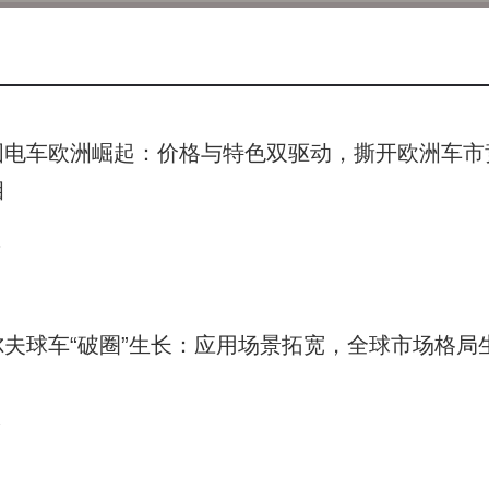
不仅展现了残疾群体的创作活力，也印证了技术创新在促进社会
着艺术作品穿行城市时，冰冷的科技设备与温暖的人文关怀实现
环境提供了新的实践样本。
国电车欧洲崛起：价格与特色双驱动，撕开欧洲车市
相
3
尔夫球车“破圈”生长：应用场景拓宽，全球市场格局
2