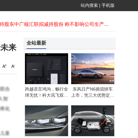
兴证期货等多家公司拟任高管通过2025年12月专业能力测试
站内搜索
|
手机版
中国电车欧洲崛起：价格与特色双驱动，撕开欧洲车市竞争真相
克莱特股东中广核汇联拟减持股份 称不影响公司生产经营
虞仁荣再献教育公益新举措 无偿捐赠豪威集团3060万股助力高校发展
AI手机概念股降温 热门企业紧急澄清 哪些企业与豆包合作更紧密？
IDG资本接手优诺中国，本土酸奶市场竞争加剧，未来何去何从？
全站最新
新未来
国投资本推进股份回购计划 截至11月28日已回购45.61万股耗资349.93万元
马斯克伴侣希文·齐里斯：半印度血统的AI专家，与他育有多名子女
投资市场变革下：以退费为契机 推动服务响应体系全面升级
联合
跨越语言鸿沟，畅行全
东风日产N6插混轿车
球无忧！科大讯飞双屏
上市，凭三大优势定义
人智
翻译机2.0成出行新宠
新标准，限时权益价9.
19万起
将化
儿童