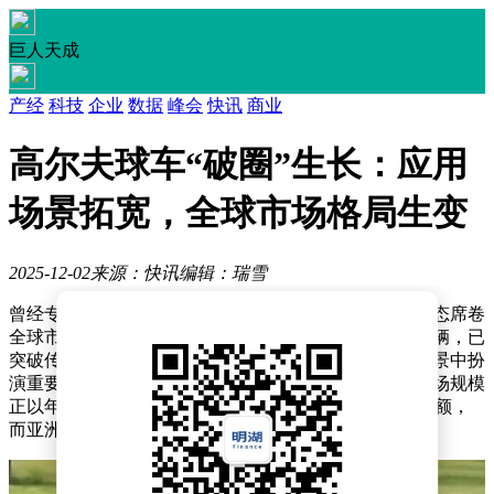
巨人天成
产经
科技
企业
数据
峰会
快讯
商业
高尔夫球车“破圈”生长：应用
场景拓宽，全球市场格局生变
2025-12-02
来源：快讯
编辑：瑞雪
曾经专属于高尔夫球场的低速电瓶车，如今正以全新姿态席卷
全球市场。这款最初为运送球具和球员设计的环保型车辆，已
突破传统应用场景，在度假村、社区、园区甚至家庭场景中扮
演重要角色。据权威行业报告显示，全球高尔夫球车市场规模
正以年均6%以上的速度扩张，其中北美市场占据70%份额，
而亚洲市场以7.85%的复合增长率成为增长引擎。