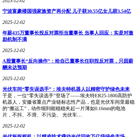
2025-12-02
宁波富豪楼国强家族资产再分配 儿子获30.55亿女儿获3.54亿
2025-12-02
年薪435万董事长投反对票拒当董事长 当事人回应：实是对激
励机制不满
2025-12-02
A股董事长“反向操作”：给自己董事长任职投反对票，只因薪
酬未达预期
2025-12-02
光伏车间“零失误选手”：埃夫特机器人以精密守护绿色未来
于是，一位“零失误选手”登场了——埃夫特ER25-1800高防护
机器人，安徽省重点产业链标志性产品，也是光伏车间里最稳
的“搬运工”，动作细到能稳稳夹起一片薄如0.16mm的电池
片，不抖、不滑、不污染。 光伏车…
2025-12-02
国际市场呈现"三足鼎立"格局。美国北极星（Polaris）凭借渠
道优势占据高端市场，2024年北美销量达6万辆，产品定价
光伏板拆框机：以精准技术撬动光伏回收万亿级绿色市场