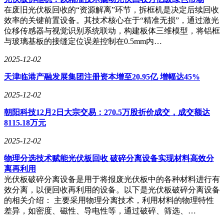
1.2-1.6万美元；日本本田、雅马哈则以耐用性赢得中端市场，
在废旧光伏板回收的“资源解离”环节，拆框机是决定后续回收
分别取得4.5万和2.8万辆的年销量。中国品牌正通过差异化竞
效率的关键前置设备。其技术核心在于“精准无损”，通过激光
争改写市场版图：涛涛车业构建"中国-东南亚-北美"产能网
位移传感器与视觉识别系统联动，构建板体三维模型，将铝框
络，2024年北美市占率突破20%；康迪科技在得州投产的工厂
与玻璃基板的接缝定位误差控制在0.5mm内…
实现"美国造美国卖"，产品定价较北极星低30%，通过Costco
等千家商超渠道，2025年前三季度北美销售额超5亿元人民
2025-12-02
币，毛利率达45.2%。
天津临港产融发展集团注册资本增至20.95亿 增幅达45%
产品形态演变折射市场需求变迁。两座车型仍占45.01%市场
2025-12-02
份额，但四座车型以7.09%的复合增长率快速崛起，封闭式车
型因适应多天气环境增长6.5%。技术路线方面，电动车型占
朝阳科技12月2日大宗交易：270.5万股折价成交，成交额达
据81.81%市场份额，太阳能混动款增速达10.2%。某头部品牌
8115.18万元
推出的智能车型配备APP远程监控、故障预警系统，单次充电
续航达80公里，充电时间缩短至4小时内。
2025-12-02
物理分选技术赋能光伏板回收 破碎分离设备实现材料高效分
离再利用
光伏板破碎分离设备是用于将报废光伏板中的各种材料进行有
效分离，以便回收再利用的设备。以下是光伏板破碎分离设备
的相关介绍： 主要采用物理分离技术，利用材料的物理特性
差异，如密度、磁性、导电性等，通过破碎、筛选、…