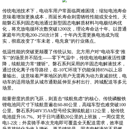
传统电池技术下，电动车用户常面临两难困境：缩短电池寿命
意味着增加更换成本，而延长寿命则需牺牲性能或安全性。天
能磐石系列固态电池通过新型固态电解质材料与电极结构优
化，将充放电循环次数突破1200次，理论寿命达十年。以普通
家庭年均充电200-250次计算，十年内无需更换电池成为现
实，彻底改变了“车未老，电先衰”的行业痛点。
低温性能的突破更颠覆了传统认知。北方用户对“电动车变‘推
车’”的场景并不陌生——零下气温中，传统电池电解液活性骤
降，续航能力常“腰斩”。磐石系列采用的半固态电解液技术，
通过优化离子传导路径，在-10℃环境下仍能保持85%以上容
量输出。这意味着严寒地区的用户无需再为动力衰减担忧，电
动车的适用场景从城市通勤延伸至乡村出行、跨城配送等多元
场景。
能量密度的质的飞跃，则直击“续航焦虑”的核心。传统磷酸铁
锂电池同尺寸下续航普遍在60-80公里，高端车型也难突破100
公里。磐石系列48V35Ah型号经实测续航超112公里，较传统
电池提升16.7%。对于日均通勤20公里的上班族，一周仅需充
电1-2次；外卖骑手单次充电即可覆盖全天配送需求，效率提
升直接转化为收入增长。更关键的是，固态电解液的不易燃、