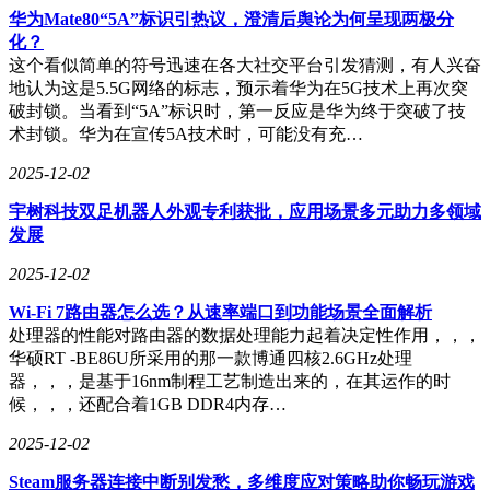
华为Mate80“5A”标识引热议，澄清后舆论为何呈现两极分
化？
这个看似简单的符号迅速在各大社交平台引发猜测，有人兴奋
地认为这是5.5G网络的标志，预示着华为在5G技术上再次突
破封锁。当看到“5A”标识时，第一反应是华为终于突破了技
术封锁。华为在宣传5A技术时，可能没有充…
2025-12-02
宇树科技双足机器人外观专利获批，应用场景多元助力多领域
发展
2025-12-02
Wi-Fi 7路由器怎么选？从速率端口到功能场景全面解析
处理器的性能对路由器的数据处理能力起着决定性作用，，，
华硕RT -BE86U所采用的那一款博通四核2.6GHz处理
器，，，是基于16nm制程工艺制造出来的，在其运作的时
候，，，还配合着1GB DDR4内存…
2025-12-02
Steam服务器连接中断别发愁，多维度应对策略助你畅玩游戏