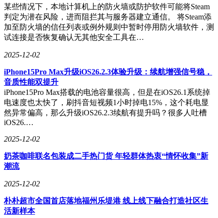
某些情况下，本地计算机上的防火墙或防护软件可能将Steam
判定为潜在风险，进而阻拦其与服务器建立通信。 将Steam添
加至防火墙的信任列表或例外规则中暂时停用防火墙软件，测
试连接是否恢复确认无其他安全工具在…
2025-12-02
iPhone15Pro Max升级iOS26.2.3体验升级：续航增强信号稳，
音质性能双提升
iPhone15Pro Max搭载的电池容量很高，但是在iOS26.1系统掉
电速度也太快了，刷抖音短视频1小时掉电15%，这个耗电显
然异常偏高，那么升级iOS26.2.3续航有提升吗？很多人吐槽
iOS26.…
2025-12-02
奶茶咖啡联名包装成二手热门货 年轻群体热衷“情怀收集”新
潮流
2025-12-02
朴朴超市全国首店落地福州乐堤港 线上线下融合打造社区生
活新样本