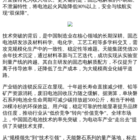
不泄漏特性，将电池起火风险降低90%以上，安全与续航实
现“双保障”。
技术突破的背后，是中国制造业在核心领域的长期深耕。固态
电池研发涉及材料科学、电化学、工艺工程等多学科交叉，需
攻克规模化生产中的一致性、稳定性等难题。天能集团凭借20
余年技术沉淀，通过材料革新与工艺迭代，成功实现从实验室
到量产线的跨越。其自主研发的固态电解质配方，不仅提升了
离子传导效率，还降低了生产成本，为大规模商业化铺平道
路。
产业链的连锁反应正在显现。十年超长寿命直接减少锂、铅等
矿产资源消耗，废旧电池回收压力随之缓解。据测算，单块磐
石系列电池全生命周期可减少碳排放超500公斤，相当于种植
28棵冷杉的环保效益。用户端，稳定可靠的性能显著提升品牌
信任度，推动行业从“低价竞争”转向“价值竞争”。全球市场
上，中国固态电池技术的率先突破，为电动车产业“走出去”提
供了关键技术支撑。
从“规模领先”到“技术引领”，天能磐石系列的量产落地，标志