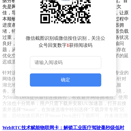
据分析，湖北地区Steam Deck下载失败的原因主要有三点。首
先是网络波动问题，近期湖北地区的Steam服务器稳定性欠
佳，导致连接频繁中断。这种不稳定就像航行中的暗礁，让原
本顺畅的下载过程变得困难重重。许多用户反映，下载过程中
进度条会突然卡住，磁盘使用量也降至零。其次是服务器拥
堵，特别是在游戏更新高峰期或热门新游发布时，服务器负载
过重，导致湖北地区的连接请求无法及时处理。即便网络状况
微信截图识别或微信按住识别，关注公
良好，用户也可能面临下载失败的困境。最后是路由传输问
众号回复数字
1
获得阅读码
题，从用户设备到Steam服务器之间的数据传输路径可能存在
优化空间。数据包在经过多个网络节点时，任何一个环节的延
迟或丢包都可能导致下载中断。
针对这些问题，玩家们可以采取多种措施来解决。使用专业的
网络优化工具是较为有效的方案之一。例如，UU加速器针对
确定
湖北地区Steam服务器不稳定的情况，推出了专门的优化服
务。通过智能路由技术，UU加速器能够分析当前网络环境，
为Steam Deck提供最佳连接路径，有效避开网络拥堵点。使用
方法也十分简单：用户只需下载并安装UU加速器，打开后搜
索并选择“Steam”，在加速选项中特别选择“下载异常专用”区
服，启动加速后再打开Steam Deck进行下载即可。许多湖北用
户反馈，使用这种方式后，原本停滞的下载进度条重新开始移
WebRTC技术赋能物联网卡：解锁工业医疗驾驶毫秒级低时
动，磁盘使用量恢复正常，下载速度也得到了显著提升。