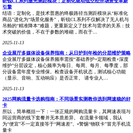
昕锐CL系列激光测距模块：定制化驱动低空经济场景变革新
引擎
结语：定制化，是技术普惠的终极路径当测距模块从“标准化
商品”进化为“场景化服务”，昕锐CL系列不仅解决了无人机与
吊舱的“精准降本”难题，更重新定义了技术与需求的关系：技
术突破的价值，不在于参数的堆砌，而在于…
2025-11-13
企业展厅多媒体设备保养指南：从日护到年检的分层维护策略
企业展厅多媒体设备保养频率需按“基础养护+定期检查+深度
维护”分层设定，核心频率为每日、每周、每月、每季度，部
分设备需年度专业维保。检查设备开机状态，测试核心功能
（显示、音响、互动响应）是否正常。 请专业人…
2025-11-13
2025网购流量卡选购指南：不同场景实测教你选到网速稳的好
卡
所以，简单概括一下：一张正规的网购流量卡，其网速表现与
同运营商的线下套餐并无本质差异。 在流量卡领域，我认
为“便宜”不一定直接等于“网速差”。•警惕“物联卡”冒充手机流
量卡