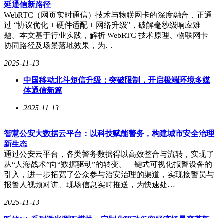
延通信新路径
除了使用网络优化工具外，玩家还可以尝试调整网络设置。例
WebRTC（网页实时通信）技术与物联网卡的深度融合，正通
如，将网络连接方式从Wi-Fi改为有线连接，以提高稳定性；
过 “协议优化 + 硬件适配 + 网络升级”，破解毫秒级响应难
重启路由器，清除可能的网络缓存问题；或是尝试使用手机热
题。本文基于行业实践，解析 WebRTC 技术原理、物联网卡
点作为临时替代网络。避开网络高峰期进行游戏下载也是一个
协同路径及场景落地效果，为…
实用的策略。通常晚上11点后至次日早晨6点是网络相对空闲
2025-11-13
的时段，此时下载成功率会大幅提高。
中国移动北斗短信升级：突破限制，开启极端环境多媒
为了避免未来再次遇到类似问题，湖北地区的Steam Deck用户
体通信新篇
还可以采取一些预防措施。例如，提前做好网络准备，特别是
在知道有大型游戏发布或重要更新的日期前；保持UU加速器
2025-11-13
等网络优化工具的更新，确保使用最新的优化算法；对于重要
游戏，开启自动更新功能，让系统在网络状况良好时自动完成
更新。
智慧公安大数据云平台：以科技赋能警务，构建城市安全治理
新生态
通过公安云平台，各类警务数据得以高效整合与流转，实现了
从“人海战术”向“数据驱动”的转变。一键式可视化报警设备的
引入，进一步拓宽了公众参与治安治理的渠道，实现接警员与
报警人视频对讲、现场信息实时推送，为快速处…
2025-11-13