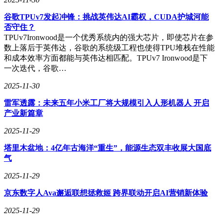
涨时，主动性买单形成的成交额被视为资金流入；当股价下跌
时，主动性卖单产生的成交额被视为资金流出。当天两者的差
谷歌TPUv7发起冲锋：挑战英伟达AI霸权，CUDA护城河能
额即为推动股价上升的净力。主力资金通常指特大单成交，游
否守住？
资为大单成交，散户则为中小单成交。
TPUv7Ironwood是一个优秀系统内的强大芯片，即使芯片在参
数上落后于英伟达，谷歌的系统级工程也使得TPU堆栈在性能
和成本效率方面都能与英伟达相匹配。TPUv7 Ironwood是下
一次迭代，谷歌…
2025-11-30
雷军透露：未来五年小米工厂将大规模引入人形机器人 开启
产业新篇章
2025-11-29
塔里木盆地：4亿年古海洋“重生”，能源生态双丰收展大国底
气
2025-11-29
京东数字人Ava邂逅联想拯救姬 跨界联动开启AI营销新体验
2025-11-29