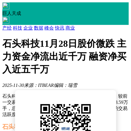
巨人天成
产经
科技
企业
数据
峰会
快讯
商业
石头科技11月28日股价微跌 主
力资金净流出近千万 融资净买
入近五千万
2025-11-30
来源：ITBEAR
编辑：瑞雪
石头科技（688169）在最新交易日的收盘价为152.18元，较前
一交易日下跌0.73%。当日换手率达到1.39%，成交量为3.59万
手，总成交额为5.47亿元。这一数据反映出市场对该股的交易
活跃度较高，但整体表现略有承压。