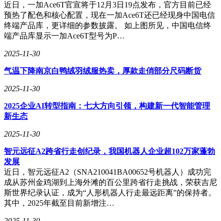
融资融券方面，石头科技当日融资买入额为7161.28万元，融
近日，一加Ace6T官宣将于12月3日19点发布，官方目前已经
资偿还额为2361.96万元，净买入额达到4799.32万元，连续三
预热了配色和核心配置，现在一加Ace6T还已经现身中国电信
日净买入累计达8963.86万元。融券方面，当日融券卖出824.0
终端产品库，更详细的参数披露。 如上图所见，中国电信终
股，融券偿还2298.0股，融券余量为1.35万股，融券余额为
端产品库显示一加Ace6T型号为P…
205.08万元。融资融券余额总计为8.73亿元，显示出市场对该
股的杠杆交易需求较为旺盛。
2025-11-30
根据最新财报数据，石头科技2025年前三季度实现营业收入
气温下降南京白鸭绒羽绒服热卖，厚款走俏部分尺码断货
120.66亿元，同比增长72.22%；归母净利润为10.38亿元，同
2025-11-30
比下降29.51%；扣非净利润为8.35亿元，同比下降29.63%。其
中，第三季度单季营业收入为41.63亿元，同比增长60.71%；
2025企业AI转型指南：七大方向引领，构建新一代智能管理
归母净利润为3.6亿元，同比增长2.51%；扣非净利润为3.35亿
新生态
元，同比增长3.05%。公司负债率为28.67%，投资收益为
8592.88万元，财务费用为-1.79亿元，毛利率为43.73%。
2025-11-30
石头科技的主营业务为智能清洁机器人等智能硬件的设计、研
智元远征A2跨省行走创纪录，我国机器人企业超102万家蓬勃
发、生产和销售。近期，该股受到机构广泛关注，最近90天内
发展
共有20家机构给出评级，其中19家为买入评级，1家为增持评
近日，智元远征A2（SNA210041BA00652号机器人）成功完
级；机构目标均价为219.75元。这一评级和目标价显示出市场
成从苏州金鸡湖到上海外滩的百公里跨省行走挑战，荣获吉尼
对该公司未来发展的乐观预期。
斯世界纪录认证，成为“人形机器人行走最远距离”的保持者。
其中，2025年截至目前新增注…
资金流向的统计方法是通过价格变化反推资金动向。当股价上
2025-11-30