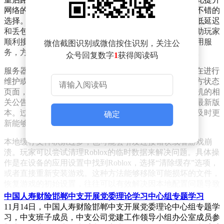
网络的稳定性。若问题依旧存在，使用网络加速器是个不错的
选择。例如古怪加速器，它能够优化网络路径，有效降低延迟
和丢包率。通过智能选择节点，避开网络拥堵区域，帮助玩家
顺利接入游戏服务器。而且，古怪加速器还提供免费试用服
微信截图识别或微信按住识别，关注公
务，方便玩家先测试效果，确保网络环境得到明显改善。
众号回复数字
1
获得阅读码
服务器问题有时并非源于玩家自身，而是Roblox官方正在进行
维护或者遭遇了突发故障。玩家可以先访问Roblox的官方状态
页面，或者查看其社交媒体账号，确认是否有服务器宕机的相
关公告。另外，要确保游戏客户端和设备系统都更新到最新版
本。过时的软件可能存在兼容性问题，容易引发错误，及时更
确定
新能够修复已知漏洞，降低游戏崩溃的概率。
本地缓存文件积累过多，也可能会引发连接错误或者游戏崩
溃。玩家可以尝试清理Roblox的临时数据来解决问题。具体操
作是在设备的应用设置中找到Roblox，选择“清除缓存”选项，
或者直接重新安装游戏。这种方法能够移除可能损坏的文件，
恢复游戏的初始设置，往往可以有效解决因本地配置问题导致
的服务器报错情况。
中国人寿财险邯郸中支开展党委理论学习中心组专题学习
11月14日，中国人寿财险邯郸中支开展党委理论中心组专题学
习，中支班子成员，中支公司党建工作领导小组办公室成员参