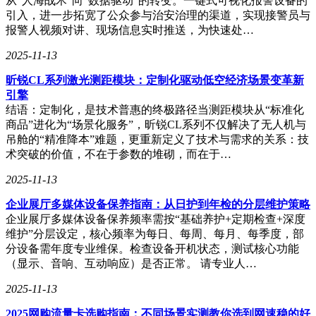
从“人海战术”向“数据驱动”的转变。一键式可视化报警设备的
引入，进一步拓宽了公众参与治安治理的渠道，实现接警员与
报警人视频对讲、现场信息实时推送，为快速处…
2025-11-13
昕锐CL系列激光测距模块：定制化驱动低空经济场景变革新
引擎
结语：定制化，是技术普惠的终极路径当测距模块从“标准化
商品”进化为“场景化服务”，昕锐CL系列不仅解决了无人机与
吊舱的“精准降本”难题，更重新定义了技术与需求的关系：技
术突破的价值，不在于参数的堆砌，而在于…
2025-11-13
企业展厅多媒体设备保养指南：从日护到年检的分层维护策略
企业展厅多媒体设备保养频率需按“基础养护+定期检查+深度
维护”分层设定，核心频率为每日、每周、每月、每季度，部
分设备需年度专业维保。检查设备开机状态，测试核心功能
（显示、音响、互动响应）是否正常。 请专业人…
2025-11-13
2025网购流量卡选购指南：不同场景实测教你选到网速稳的好