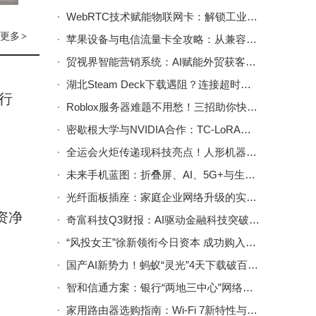
WebRTC技术赋能物联网卡：解锁工业医疗驾驶毫秒级低时延通信新路径
他表
更多
>
苹果设备与电信流量卡全攻略：从兼容到技巧，助你畅享无忧网络
的新要
贸视界智能营销系统：AI赋能外贸获客，助力企业数字化转型新选择
正常
湖北Steam Deck下载遇阻？连接超时不用慌，这些方法助你畅享游戏
行
Roblox服务器难题不用愁！三招助你快速恢复游戏体验
密歇根大学与NVIDIA合作：TC-LoRA让AI图像生成“见机行事”更智能
0
全运会火炬传递现科技亮点！人形机器人“夸父”圆满完成百米传递
未来手机蓝图：折叠屏、AI、5G+与生物识别如何重塑智能生活？
光纤面板插座：家庭企业网络升级的实用之选，高速稳定又美观
资净
奇富科技Q3财报：AI驱动金融科技突破，智能体技术赋能业务显成效
“风投女王”徐新领衔今日资本 成功购入字节跳动高估值部分股权
国产AI新势力！蚂蚁“灵光”4天下载破百万，马云现身鼓励团队奋进
智和信通方案：银行“两地三中心”网络运维，实现智能可视高效管理
家用路由器选购指南：Wi-Fi 7新特性与性能参数深度剖析