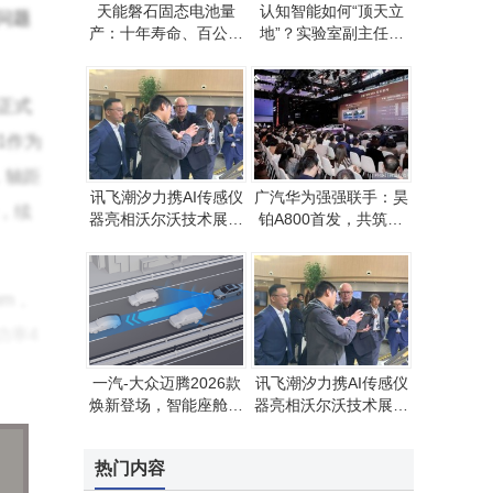
天能磐石固态电池量
认知智能如何“顶天立
问题
产：十年寿命、百公里
地”？实验室副主任王
续航，开启电动车出行
士进揭秘AI未来图景
新体验
正式
1作为
，轴距
讯飞潮汐力携AI传感仪
广汽华为强强联手：昊
秒，续
器亮相沃尔沃技术展，
铂A800首发，共筑L3
赋能汽车生产检测智能
级自动驾驶新标杆
化升级
mm，
功率4
一汽-大众迈腾2026款
讯飞潮汐力携AI传感仪
焕新登场，智能座舱升
器亮相沃尔沃技术展，
61
级，17.99万起再掀B
赋能汽车生产检测智能
级车热潮
化升级
异化
热门内容