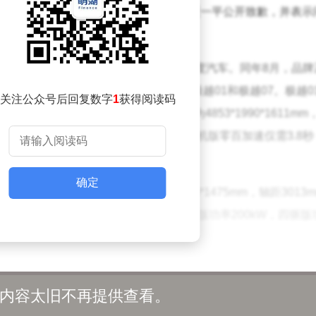
用程序离线、远程功能异常，当时CEO夏一平公开致歉，并表示
由吉利控股集团与百度联合打造，前身为集度汽车。同年8月，品牌
域。目前，极越旗下有两款主力车型：极越01和极越07。极越0
关注公众号后回复数字
1
获得阅读码
于吉利SEA浩瀚架构开发，车身尺寸为4853*1990*1611mm
9cd。该车型提供单电机和双电机版本，双电机版零百加速仅需3.8
确定
AI智驾轿车，车身尺寸为4963*1989*1475mm，轴距3013
统分为单电机后驱和双电机四驱版本，后驱版功率200kW，四驱版
的市场表现却不尽如人意。2024年全年，极越仅交付新车135
内容太旧不再提供查看。
，在新势力品牌中更是处于垫底位置。品牌认知度不足、产品差