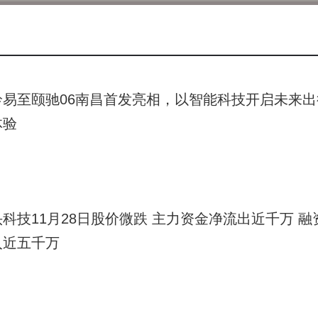
成为制约其发展的主要因素。
夏一平在员工大会上承认公司面临困难，需立即调整运营策略。
获得股东全力支持，将聚焦提升管理效率，以适应创业2.0阶段
明，承诺协助解决员工社保、离职补偿等问题，并保障用户车辆
铃易至颐驰06南昌首发亮相，以智能科技开启未来出
体验
半年未公布车辆交付数据。据中国汽车工业协会统计，今年1至1
提升，前十五品牌占据95.2%的份额，而极越未进入该榜单。
科技11月28日股价微跌 主力资金净流出近千万 融
入近五千万