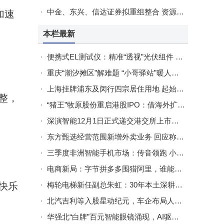
中金、东兴、信达证券拟重组整合 资源互补共筑一流投资银行新蓝图
加速
本栏最新
便携式EL测试仪：精准“透视”光伏组件 护航新能源产业高质量发展
重庆“潮汐摊区”解难题 “小哥驿站”暖人心 数智赋能绘就城市治理新画卷
上海挂牌浦东及闵行四宗居住用地 起始总价达45.7亿元
整，
“猪王”牧原股份重启港股IPO：借海外扩张破局，平衡风险待市场检验
深演智能12月1日正式递交港交所上市申请 工银国际保驾护航
东方甄选经营范围新增外卖业务 回应称属正常调整或探索多元可能
三季度非洲智能手机市场：传音领跑 小米荣耀OPPO出货量同比显著增长
电商新局：字节拼多多围猎阿里，谁能稳立潮头领航下一个十年？
梅轮电梯新任副总朱虹：30年本土深耕，与董事长同乡共筑电梯事业
快乐
北汽吉利等入股星动纪元，车企布局人形机器人赛道引关注
华强北“白牌”百元智能眼镜涌现，AI驱动下市场或迎规模化增长新契机