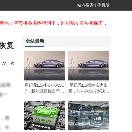
深演智能12月1日正式递交港交所上市申请 工银国际保驾护航
站内搜索
|
手机版
东方甄选经营范围新增外卖业务 回应称属正常调整或探索多元可能
三季度非洲智能手机市场：传音领跑 小米荣耀OPPO出货量同比显著增长
电商新局：字节拼多多围猎阿里，谁能稳立潮头领航下一个十年？
梅轮电梯新任副总朱虹：30年本土深耕，与董事长同乡共筑电梯事业
北汽吉利等入股星动纪元，车企布局人形机器人赛道引关注
全站最新
恢复
便携式EL测试仪：精准“透视”光伏组件 护航新能源产业高质量发展
机应用
星纪元ES对决小米SU
星纪元ES操控实力出
7：新能源操控之争，
圈，与小米SU7对决中
这一
谁更胜一筹？
更胜一筹
，用
。今