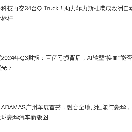
科技再交34台Q-Truck！助力菲力斯杜港成欧洲自
新标杆
2024年Q3财报：百亿亏损背后，AI转型“换血”能
曙光？
石ADAMAS广州车展首秀，融合全地形性能与豪华
全球豪华汽车新版图