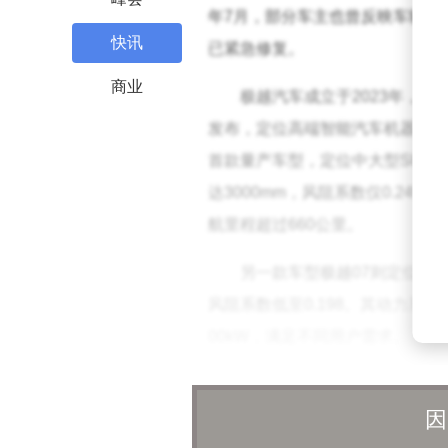
年7月，部分车主也曾反映车辆应
快讯
已紧急修复。
商业
极越汽车成立于2023年，
发布，定位高端智能汽车机器人领
首款量产车型，定位中大型SUV，基
达3000mm，风阻系数仅0.24
航里程超过660公里。
另一款车型极越07则定位C级纯电
风阻系数低至0.198。其动力系
00kW，满足不同用户需求。
尽管产品技术参数亮眼，但极越
因
辆，在国内乘用车企业中排名靠后