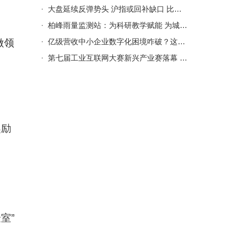
大盘延续反弹势头 沪指或回补缺口 比特币走弱释放风险信号
柏峰雨量监测站：为科研教学赋能 为城市管理添智
做领
亿级营收中小企业数字化困境咋破？这3个核心策略助转型突围
第七届工业互联网大赛新兴产业赛落幕 展现融合创新新活力与广阔前景
奖励
室”