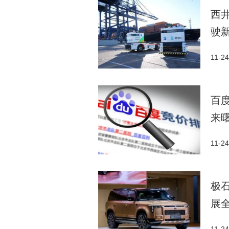
西井
驶
11-24
百度
来
11-24
极
展