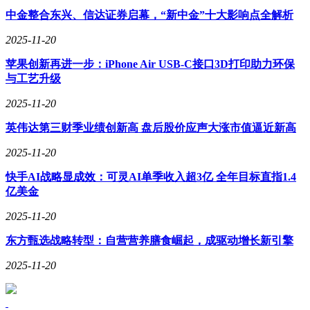
力，而普通读者则优先考量内容资源与价格因素。这种需求差
中金整合东兴、信达证券启幕，“新中金”十大影响点全解析
异促使厂商不断细化产品定位，未来阅读器市场或将形成"专
业教育型""商务办公型""大众娱乐型"等细分赛道。对于消费
2025-11-20
者而言，明确自身使用场景与核心需求，仍是做出最优选择的
关键。
苹果创新再进一步：iPhone Air USB-C接口3D打印助力环保
与工艺升级
2025-11-20
英伟达第三财季业绩创新高 盘后股价应声大涨市值逼近新高
2025-11-20
快手AI战略显成效：可灵AI单季收入超3亿 全年目标直指1.4
亿美金
2025-11-20
东方甄选战略转型：自营营养膳食崛起，成驱动增长新引擎
2025-11-20