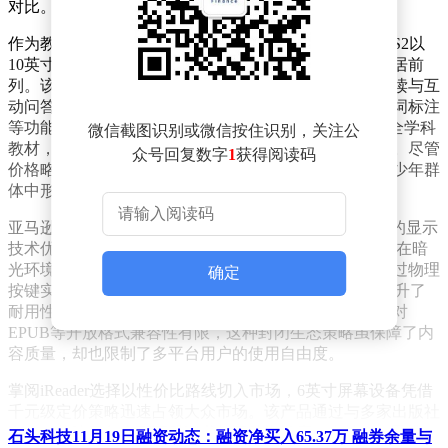
对比。
作为教育科技领域的标杆产品，科大讯飞青少年阅读本S2以
10英寸墨水屏为核心卖点，其屏幕尺寸在同类产品中位居前
列。该设备搭载智能语音识别系统，支持中英文双语朗读与互
动问答，特别针对青少年学习场景优化了词典查询、生词标注
等功能。其内置的K12教育资源库涵盖从小学到高中的全学科
微信截图识别或微信按住识别，关注公
教材，配合家长管控系统，可有效平衡娱乐与学习需求。尽管
众号回复数字
1
获得阅读码
价格略高于普通阅读器，但教育生态的完整性使其在青少年群
体中形成差异化优势。
亚马逊Kindle系列的高端代表Oasis，则延续了品牌一贯的显示
技术优势。7英寸300ppi超清屏幕配合可调节色温功能，在暗
光环境下仍能保持舒适的阅读体验。其人体工学设计通过物理
确定
按键实现单手翻页，金属机身与IPX8防水等级进一步提升了
耐用性。然而，该设备仅支持亚马逊自有书城资源，且对
EPUB等开放格式兼容性有限，这种封闭生态策略虽保障了内
容质量，却也限制了多平台用户的使用自由度。
掌阅iReader选择以性价比路线切入市场，6英寸屏幕设备凭借
千元级定价策略迅速占领大众市场。该产品通过与多家出版社
合作，构建了包含百万册图书的开放资源库，支持PDF重排、
石头科技11月19日融资动态：融资净买入65.37万 融券余量与