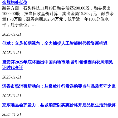
漫画阅读等多样化格式。其系统界面简洁直观，特别优化了微
余额均处低位
信读书等第三方应用的接入体验，形成"硬件+内容+服务"的闭
融券方面，石头科技11月19日融券偿还200.00股，融券卖出
环生态。不过受限于成本控制，其屏幕刷新率与前盖材质较高
1000.00股，按当日收盘价计算，卖出金额15.89万元；融券余
端机型存在明显差距。
量1.78万股，融券余额282.64万元，低于近一年10%分位水
平，处于低位。…
BOOX Nova Air的定位则突破传统阅读器范畴，10.3英寸柔性
屏配合4096级压感手写笔，将电子阅读与数字笔记功能深度融
2025-11-21
合。该设备搭载安卓开放系统，可安装Kindle、得到等知识类
但斌：立足长期视角，全力捕捉人工智能时代投资新机遇
APP，甚至支持WPS办公套件。其分层笔记管理系统允许用户
同时处理多个文档，特别适合学术研究或商务场景。但复杂的
2025-11-21
功能配置也带来了较高的学习成本，新手用户需要较长时间适
应操作逻辑。
黛安芬2025年底将撤出中国内地市场 曾引领钢圈内衣风潮见
证时代变迁
汉王云书选择在便携性领域发力，6英寸轻量化设计使其成为
通勤族的理想选择。该设备通过优化电源管理系统，实现长达
2025-11-21
数周的续航表现，其内置的AI朗读引擎支持20种方言语音
沉香市场消费新动向：从爆款排行看选购要点与品质坚守之道
包，满足不同地域用户需求。尽管屏幕尺寸受限，但通过字体
优化技术仍能保持较好的阅读舒适度。不过受限于硬件规格，
2025-11-21
其在处理大型PDF或扫描件时会出现明显卡顿现象。
京东唯品会齐发力，县城消费以实惠价格开启品质生活升级路
从市场反馈来看，消费者选择阅读器时呈现明显分化：学生群
体更关注教育功能与家长管控，商务人士看重多任务处理能
2025-11-21