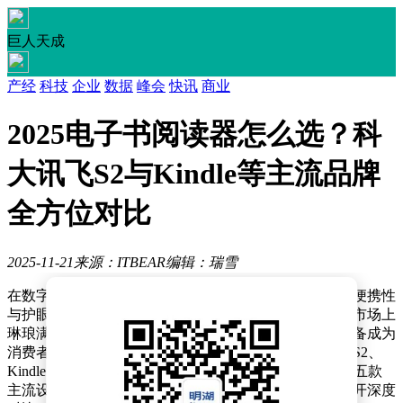
巨人天成
产经
科技
企业
数据
峰会
快讯
商业
2025电子书阅读器怎么选？科
大讯飞S2与Kindle等主流品牌
全方位对比
2025-11-21
来源：ITBEAR
编辑：瑞雪
在数字化阅读浪潮席卷全球的当下，电子书阅读器凭借便携性
与护眼特性，逐渐成为现代读者的核心阅读工具。面对市场上
琳琅满目的产品，如何选择一款兼具功能与性价比的设备成为
消费者关注的焦点。本文将聚焦科大讯飞青少年阅读本S2、
Kindle Oasis、掌阅iReader、BOOX Nova Air及汉王云书五款
主流设备，从屏幕技术、功能定位、价格策略等维度展开深度