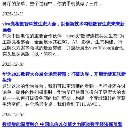
餐厅的菜单。整个过程中，你的手机就做了三件…
2025-12-11
vivo亮相数智科技生态大会，以创新技术勾勒数智生态未来新
画卷
作为中国电信的重要合作伙伴，vivo以“数智连接共见生态”为
主题亮相盛会，全面展示其在6G、AI、影像、生态构建、行
业解决方案等领域的最新突破，并重磅展出vivo Vision混合现
实头显探索版（以下简称v…
2025-12-10
华为2025数智大会展全场景智慧：打破边界，开启无缝互联新
生活
通过这次的华为展台，我们可以更清晰的看到：当行业还在讨
运动领域的新锐产品cleerARC3采用开放式挂耳设计，通过杜
论单一硬件的性能极限时，华为早已将目光投向了更宏大的命
比音效与DBE LDAC技术实现高保真音质输出。实测显示，
题——如何打破设备间的物理壁垒，构建一个无缝流转的智慧
其AI双向通话功能在时速15公里的骑行测试中仍保持清晰语
生活空间。在全场景专桌，我们看到了HUAWE…
音传输。该产品特别配备运动防脱落结构，配合语音控制功
能，成为健身爱好者的理想选择。目前市场反馈显示，其舒适
2025-12-10
度评分在同类产品中位居前列。
数据智能深度融合 中国电信以创新之力驱动数字经济新引擎
Apple AirPods Max（USB-C版）延续了品牌一贯的高端定位，