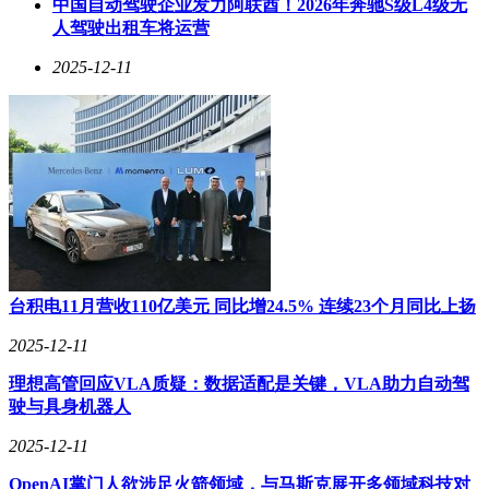
中国自动驾驶企业发力阿联酋！2026年奔驰S级L4级无
人驾驶出租车将运营
2025-12-11
台积电11月营收110亿美元 同比增24.5% 连续23个月同比上扬
2025-12-11
理想高管回应VLA质疑：数据适配是关键，VLA助力自动驾
驶与具身机器人
科大讯飞推出的Nano+耳机主打商务场景，其核心优势在于AI
智能转写技术。经实测，该设备在7米范围内的录音准确率达
2025-12-11
到98%，配合主动降噪功能可有效屏蔽环境杂音。产品采用
IP55防护等级设计，支持40小时连续使用，特别适合需要频繁
OpenAI掌门人欲涉足火箭领域，与马斯克展开多领域科技对