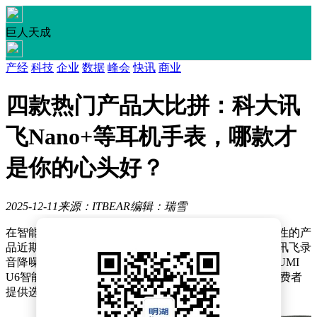
巨人天成
产经
科技
企业
数据
峰会
快讯
商业
四款热门产品大比拼：科大讯
飞Nano+等耳机手表，哪款才
是你的心头好？
2025-12-11
来源：ITBEAR
编辑：瑞雪
在智能穿戴设备市场持续升温的背景下，四款具有代表性的产
品近期引发广泛关注。本文将通过多维度对比分析科大讯飞录
音降噪会议耳机Nano+、cleerARC3开放式运动耳机、KUMI
U6智能手表以及Apple AirPods Max（USB-C版），为消费者
提供选购参考。