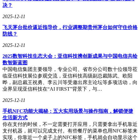
进行线上会议的职场人士。目前该产品正在进行限时促销，购
决？
买即可享受专属优惠。
2025-12-11
飞天茅台批价逼近指导价，行业调整期贵州茅台如何守住价格
防线？
2025-12-11
2025数智科技生态大会：亚信科技携创新成果与中国电信共绘
数智新蓝图
中国电信集团主要领导，专业公司、省市分公司数十位领导莅
临亚信科技展位参观交流，亚信科技高级副总裁陈武、欧阳
晔，副总裁王祝勇、李云川等受邀出席主论坛等多项活动，向
业界呈现亚信科技在“AI FIRST”背景下，与…
2025-12-11
手机NFC功能大揭秘：五大实用场景与操作指南，解锁便捷
生活新方式
你在支付的时候，不一定需要打开应用，只需要拿出手机靠近
支付机器，就可以完成支付。有些餐厅的菜单也用NFC标签来
实现，你靠近一个桌子上的NFC标签，手机就会自动显示这个