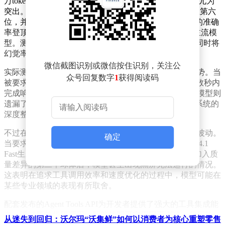
万token的上下文处理能力，在智能体任务执行方面表现尤为
突出。该模型在人工智能分析智能指数（AII）中跃升至第六
位，并在极具挑战性的τ²-Bench Telecom测评中以93.3%的准确
率登顶榜首，超越了GPT-5.1（high）、Gemini 3 Pro等主流模
型。测试数据显示，其推理速度比前代产品提升27%，同时将
幻觉率降低了一半。
微信截图识别或微信按住识别，关注公
实际测试显示，新模型在实时信息检索领域展现显著优势。当
众号回复数字
1
获得阅读码
被要求提供"本周xAI重要新闻"时，Grok 4.1 Fast不仅在数秒内
完成响应，还准确捕捉到最新发布的更新信息，而前代模型则
遗漏了关键动态。这种时效性提升得益于模型与X生态系统的
深度整合，使其能够实时抓取网络数据和用户上传文件。
不过在编程模拟测试中，新模型暴露出特定领域的性能波动。
确定
当要求模拟"旋转六边形内弹跳球"的物理场景时，Grok 4.1
Fast生成的画面缺少核心元素小球，而在升级测试要求加入质
量差异的第二个球体后，模型甚至出现黑屏无法运行的情况。
这表明在追求工具调用效率和速度优化的过程中，模型可能在
某些专业领域的表现有所取舍。
配套发布的Agent Tools API为开发者提供了强大的工具集成能
力。通过简单代码调用，智能体即可实现网页浏览、代码执
从迷失到回归：沃尔玛“沃集鲜”如何以消费者为核心重塑零售