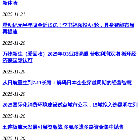
行、文档检索等复杂操作。该工具包内置安全沙箱环境，支持
新体验
Python代码运行和MCP协议连接第三方服务，开发者无需自行
管理API密钥或速率限制。xAI提供的案例显示，智能体可在
2025-11-21
多轮对话中自主调用不同工具组合，直至获取完整信息。
星动纪元半年吸金近15亿！李书福领投A+轮，具身智能布局
在定价策略上，xAI采用差异化方案：输入价格0.2美元/百万
再提速
tokens（缓存输入0.05美元），输出价格0.5美元/百万tokens，
2025-11-20
Agent Tools API则按成功调用次数计费（5美元/千次）。为降
低使用门槛，公司宣布即日起至12月3日期间，用户可通过
万物新生（爱回收）2025年Q3业绩亮眼 营收利润双增 循环经
OpenRouter平台免费体验Grok 4.1 Fast，同时开放所有智能体
济获国际认可
工具的免费集成权限。
2025-11-20
此次更新推出两个模型变体：grok-4-1-fast-reasoning侧重深度
推理能力，grok-4-1-fast-non-reasoning则优化即时响应速度。
从日航重生到7-11长青：解码日本企业穿越周期的经营智慧
这种灵活配置方案，配合与X平台的深度整合，使xAI在企业
2025-11-20
客户服务、财务分析等垂直领域展现出竞争优势。不过行业观
察人士指出，模型在专业领域表现的稳定性仍需更多案例验
2025国际化消费环境建设试点城市公示，15城拟入选昆明在列
证，特别是在自主智能体规模扩展后的长期运行可靠性方面。
2025-11-20
五连板航天发展引游资激战 多氟多遭多路资金集中抛售
2025-11-20