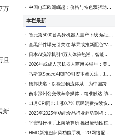
中国电车欧洲崛起：价格与特色双驱动，撕开欧洲车市竞争真相
7万
本栏最新
智元第5000台具身机器人量产下线 远征A2还创下吉尼斯世界纪录
全黑部件曝光引关注 苹果或推新配色“Vision Air”头显
日本AI洗澡机引4万人体验热潮，智能浴室能否借此开启全新篇章？
万且
2026年或成人形机器人商用关键年：美中日三国路径各异竞逐市场
马斯克SpaceX拟IPO引资本圈关注，1.5万亿美元估值是机遇还是泡沫？
德邦快递：以稳定物流体系，为中国跨境卖家全球拓展注入强劲动力
衡水深州公交候车亭媒体：精准触达 助力本地消费与产业融合新机遇
11月CPI同比上涨0.7% 居民消费持续恢复态势向好
展新
2023至2025年功能食品行业趋势剖析：液体钙创新引领品类变革
平安银行携手上海清算所 推出流动性核心50信用债指数 助力债市发展
HMD新推巴萨风功能手机：2G网络配置低，或仅部分市场上市