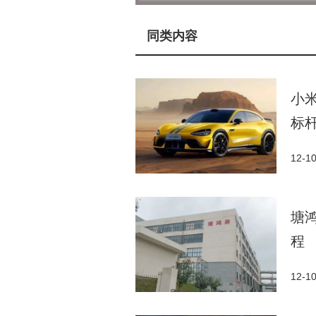
同类内容
小
标
12-1
塘
程
12-1