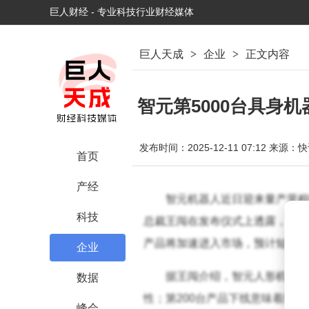
巨人财经 - 专业科技行业财经媒体
巨人天成
>
企业
>
正文内容
智元第5000台具身
发布时间：2025-12-11 07:12
来源：快
首页
产经
智元机器人近日迎来量产里程
科技
总裁王闯在发布仪式上透露，这一
产品将加速进入市场，预计短期内
企业
据王闯介绍，智元人形机器人
数据
性；第200台产品下线意味着脱离
峰会