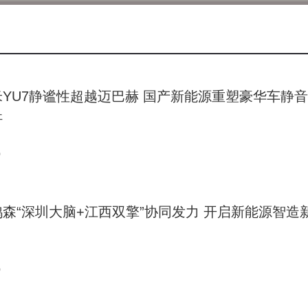
米YU7静谧性超越迈巴赫 国产新能源重塑豪华车静
杆
0
鸿森“深圳大脑+江西双擎”协同发力 开启新能源智造
0