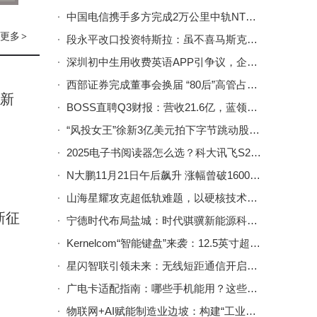
中国电信携手多方完成2万公里中轨NTN在轨试验 速率达140Mbps
更多
>
段永平改口投资特斯拉：虽不喜马斯克品行，仍看好其十年后价值
深圳初中生用收费英语APP引争议，企业回应：定制内容不同致定价差异
西部证券完成董事会换届 “80后”高管占比半数引领管理层年轻化
音新
BOSS直聘Q3财报：营收21.6亿，蓝领下沉市场驱动就业新趋势
“风投女王”徐新3亿美元拍下字节跳动股权 估值跃升全球第二引热议
2025电子书阅读器怎么选？科大讯飞S2与Kindle等主流品牌全方位对比
N大鹏11月21日午后飙升 涨幅曾破1600% 换手率超九成六
山海星耀攻克超低轨难题，以硬核技术逐梦空天新蓝海
新征
宁德时代布局盐城：时代骐骥新能源科技公司成立 注册资本500万
Kernelcom“智能键盘”来袭：12.5英寸超宽屏，AMD/Intel双版本可选
星闪智联引领未来：无线短距通信开启智能社会新篇章
广电卡适配指南：哪些手机能用？这些旗舰机型可能不兼容！
物联网+AI赋能制造业边坡：构建“工业大脑”实现安全与效率双提升