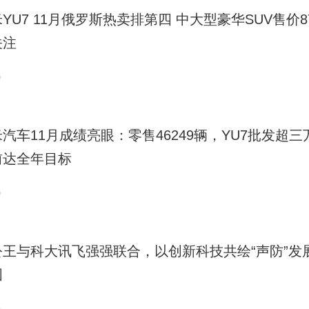
YU7 11月俄罗斯热卖排第四 中大型豪华SUV售价8
关注
0
汽车11月成绩亮眼：零售46249辆，YU7批发超三
前达全年目标
0
公王与科大讯飞强强联合，以创新科技共绘“声防”发
图