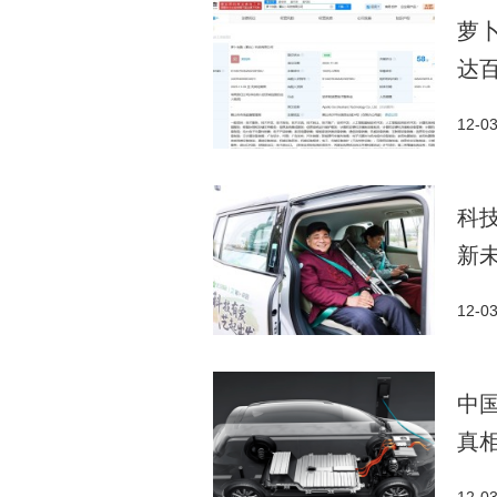
萝
达
12-0
科
新
12-0
中
真