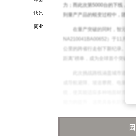
力；而此次第5000台的下线，
快讯
到量产产品的蜕变过程中，团队攻
商业
在量产突破的同时，智元机器
NA210041BA00652）于1
公里的跨省行走创下新纪录。该成
距离"榜单，成为全球首个突破百
此次挑战路线涵盖城市道路、
成导航避障、坡道攀爬、电量管理
统，使其能适应多种地面材质与光
能力的提升，这类具备长距离移动
因