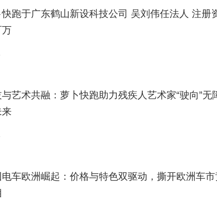
卜快跑于广东鹤山新设科技公司 吴刘伟任法人 注册
百万
3
技与艺术共融：萝卜快跑助力残疾人艺术家“驶向”无
未来
3
国电车欧洲崛起：价格与特色双驱动，撕开欧洲车市
相