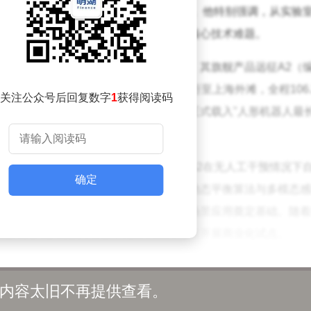
则全面证明了产品成熟度与规模化制造实力。他特别强调，从实验
克了运动控制、环境适应、批量校准等核心技术难题。
人还在应用场景拓展方面取得重大进展。其旗舰产品远征A2（编
1月完成了一项创纪录挑战——从苏州金鸡湖步行至上海外滩，全程106.
关注公众号后回复数字
1
获得阅读码
绩经吉尼斯世界纪录认证官现场核验，正式载入"人形机器人最
公里行走的人形机器人。
跨江大桥、商业街区等复杂地形，远征A2在无人工干预情况下
确定
等任务。技术团队透露，该机型搭载的动态平衡算法与多模态感
照条件，为未来物流配送、巡检安防等场景应用奠定基础。随着
能力的人形机器人有望率先在长三角地区开展商业化试点。
内容太旧不再提供查看。