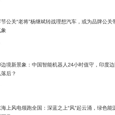
9
字节公关“老将”杨继斌转战理想汽车，或为品牌公关
气象
9
印边境新景象：中国智能机器人24小时值守，印度边
已落后？
7
东海上风电领跑全国：深蓝之上“风”起云涌，绿色能