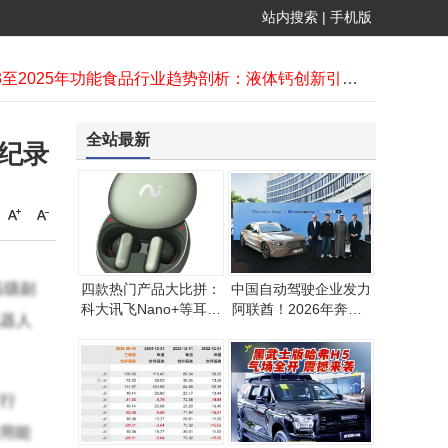
德邦快递：以稳定物流体系，为中国跨境卖家全球拓展注入强劲动力
站内搜索
|
手机版
衡水深州公交候车亭媒体：精准触达 助力本地消费与产业融合新机遇
11月CPI同比上涨0.7% 居民消费持续恢复态势向好
2023至2025年功能食品行业趋势剖析：液体钙创新引领品类变革
平安银行携手上海清算所 推出流动性核心50信用债指数 助力债市发展
HMD新推巴萨风功能手机：2G网络配置低，或仅部分市场上市
全站最新
界纪录
千亿蓝思科技拟收购裴美高国际，拓展AI算力硬件新赛道谋转型
AI+绿色智算生态论坛成果丰硕 中国电信携手伙伴共筑产业新生态
中国电信广州论坛聚焦智能领航 携手伙伴共启2025科技联合创新新篇
马斯克SpaceX拟IPO引资本圈关注，1.5万亿美元估值是机遇还是泡沫？
高级副
四款热门产品大比拼：
中国自动驾驶企业发力
科大讯飞Nano+等耳机
阿联酋！2026年奔驰S
器人
手表，哪款才是你的心
级L4级无人驾驶出租
头好？
车将运营
行
应用能