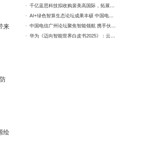
千亿蓝思科技拟收购裴美高国际，拓展AI算力硬件新赛道谋转型
AI+绿色智算生态论坛成果丰硕 中国电信携手伙伴共筑产业新生态
带来
中国电信广州论坛聚焦智能领航 携手伙伴共启2025科技联合创新新篇
华为《迈向智能世界白皮书2025》：云核心网引领智能互联新生态
防
源绘