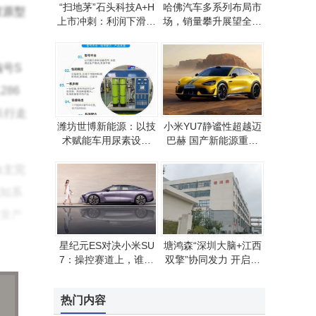
“扫地茅”石头科技A+H
哈佛汽车多系列布局市
室原型
上市冲刺：利润下滑股
场，销量攀升展望全球
东减持 转型路在何
化发展新征程
方？
号S
286
长行走
潍坊世博新能源：以技
小米YU7静谧性超越迈
术赋能车用尿素设备
巴赫 国产新能源重塑
助力环保能源产业升级
豪华车静音新标杆
自主完
知系
量产
星纪元ES对决小米SU
塘鸿森“深圳大脑+江西
7：操控赛道上，谁才
双擎”协同发力 开启新
是新能源轿车的王者之
能源智造新征程
选？
热门内容