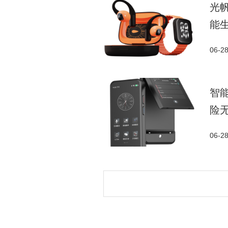
光
能
06-2
智
险
06-2