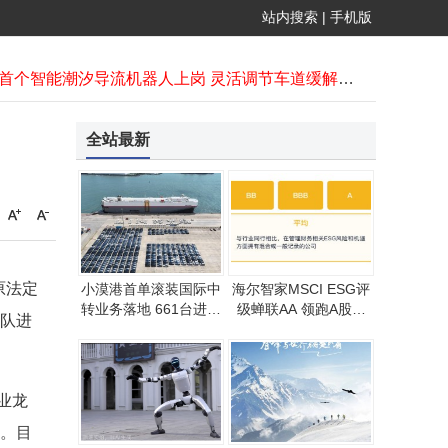
蚂蚁集团入股薄荷健康，持股超28%成最大外部股东，新功能已上线蚂蚁阿福App
站内搜索
|
手机版
量感智能获数千万元天使轮融资 量子传感产品落地多领域前景可期
余承东晒享界G9升顶帐篷图，与小米同日官宣引户外休闲市场新看点
郑州首个智能潮汐导流机器人上岗 灵活调节车道缓解拥堵难题
东郊到家破界拓新：多场景融合赋能，引领上门推拿民生康养新发展
红熊AI V1.3.8版本焕新：三大升级直击获客痛点，助力企业高效增长
全站最新
中创氢能产业园：以钢结构厂房为笔，绘就南通智能制造空间新画卷
稠州银行创新收费权质押模式：为数字能源添动力，绘就绿色发展新画卷
AI浪潮下：综合布线从幕后走向台前 筑牢智能建筑数字根基
马斯克旗下xAI更名SpaceXAI，收购后完成整合新标识同步亮相
蚂蚁集团入股薄荷健康，持股超28%成最大外部股东，新功能已上线蚂蚁阿福App
原法定
小漠港首单滚装国际中
海尔智家MSCI ESG评
转业务落地 661台进口
级蝉联AA 领跑A股家
队进
车与国产车共赴菲律宾
庭耐用消费品行业 老
板电器并列第一
业龙
。目