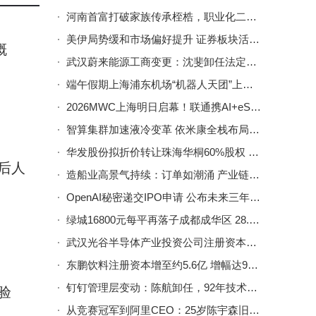
河南首富打破家族传承桎梏，职业化二代团队能否引领牧原再攀高峰？
美伊局势缓和市场偏好提升 证券板块活跃 证券ETF华夏或迎发展机遇
概
武汉蔚来能源工商变更：沈斐卸任法定代表人 郭成钢接任
端午假期上海浦东机场“机器人天团”上岗，智慧服务助力旅客便捷出行
2026MWC上海明日启幕！联通携AI+eSIM等黑科技亮相，通信未来已来
智算集群加速液冷变革 依米康全栈布局领跑多细分赛道
华发股份拟折价转让珠海华桐60%股权 优化资产结构回笼资金
后人
造船业高景气持续：订单如潮涌 产业链加速向高端智能绿色迈进
OpenAI秘密递交IPO申请 公布未来三年计划与经济研究新举措
绿城16800元每平再落子成都成华区 28.9亩宅地成交总价7.37亿
武汉光谷半导体产业投资公司注册资本跃升至34亿 增幅达240%
东鹏饮料注册资本增至约5.6亿 增幅达9%彰显发展活力
钉钉管理层变动：陈航卸任，92年技术极客陈宇森接任成阿里最年轻事业部CEO
验
从竞赛冠军到阿里CEO：25岁陈宇森旧文谈程序员高效工作与家庭平衡之道