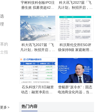
宇树科技科创板IPO注
科大讯飞2027届「飞
册生效 拟募资超42亿
凡计划」秋招开启，邀
上市估值或达420亿
你共赴未来领导力新征
选
程！
理
革的
科大讯飞2027届「飞
科沃斯伦交所ESG评
凡计划」秋招开启，为
级保持B级 家庭耐用消
士指
教育领域学子铺就职业
费品行业中排名第九
新坦途
治理评分亮眼
石头科技7月3日融资
曾毓群“泼冷水”：固态
动态：融资净卖出超3
电池商业化尚远，当下
500万 融券净买入2.75
选车别被概念“忽悠”
万股 融资融券余额达1
热门内容
2.38亿
更多
>