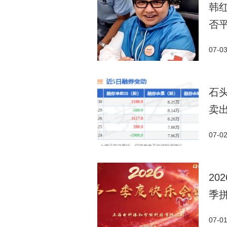
韩
否
07-0
石头
卖出
07-0
2
季
07-0