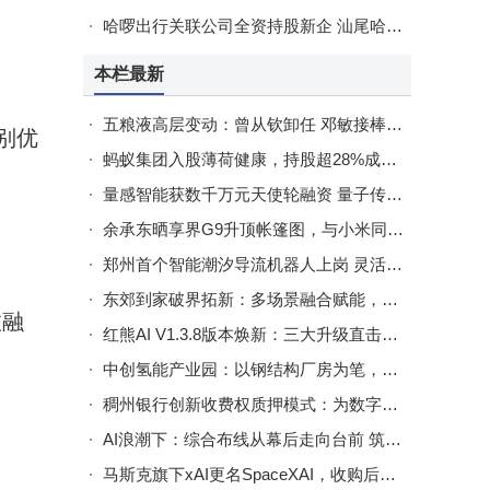
哈啰出行关联公司全资持股新企 汕尾哈捷网络科技正式成立
本栏最新
五粮液高层变动：曾从钦卸任 邓敏接棒出任董事长
特别优
蚂蚁集团入股薄荷健康，持股超28%成最大外部股东，新功能已上线蚂蚁阿福App
量感智能获数千万元天使轮融资 量子传感产品落地多领域前景可期
余承东晒享界G9升顶帐篷图，与小米同日官宣引户外休闲市场新看点
郑州首个智能潮汐导流机器人上岗 灵活调节车道缓解拥堵难题
东郊到家破界拓新：多场景融合赋能，引领上门推拿民生康养新发展
旅融
红熊AI V1.3.8版本焕新：三大升级直击获客痛点，助力企业高效增长
中创氢能产业园：以钢结构厂房为笔，绘就南通智能制造空间新画卷
稠州银行创新收费权质押模式：为数字能源添动力，绘就绿色发展新画卷
AI浪潮下：综合布线从幕后走向台前 筑牢智能建筑数字根基
马斯克旗下xAI更名SpaceXAI，收购后完成整合新标识同步亮相