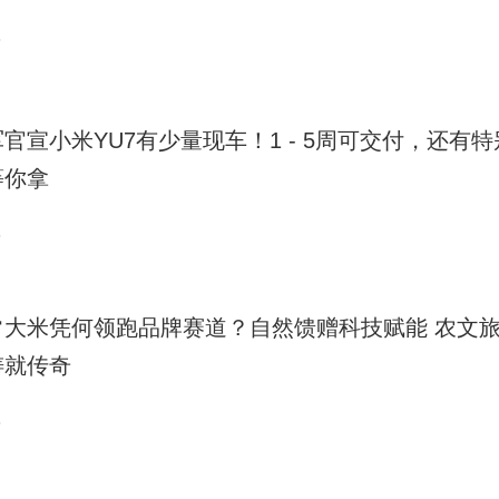
3
官宣小米YU7有少量现车！1 - 5周可交付，还有
等你拿
3
常大米凭何领跑品牌赛道？自然馈赠科技赋能 农文
铸就传奇
3