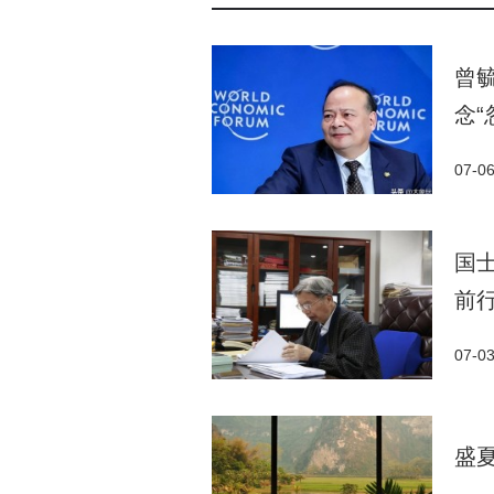
曾
念“
07-0
国
前
07-0
盛