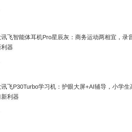
9
大讯飞智能体耳机Pro星辰灰：商务运动两相宜，录
新利器
8
讯飞P30Turbo学习机：护眼大屏+AI辅导，小学生
习新利器
8