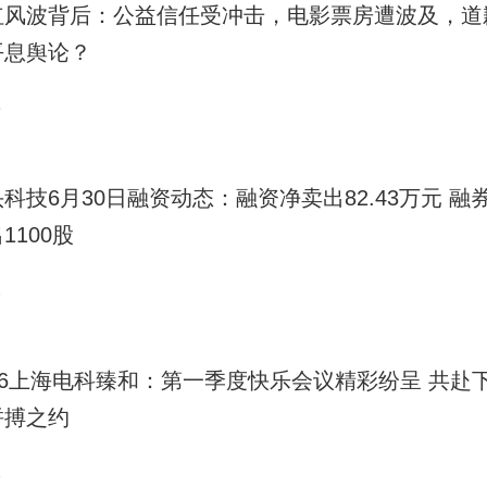
红风波背后：公益信任受冲击，电影票房遭波及，道
平息舆论？
3
科技6月30日融资动态：融资净卖出82.43万元 融
1100股
2
026上海电科臻和：第一季度快乐会议精彩纷呈 共赴
拼搏之约
1