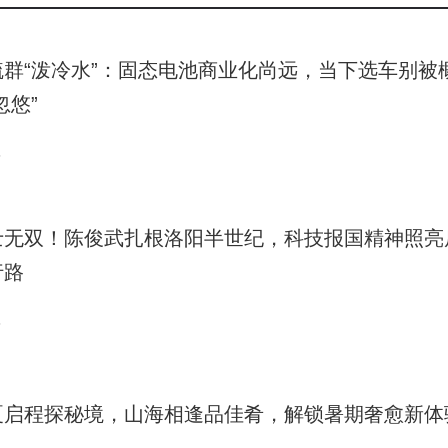
毓群“泼冷水”：固态电池商业化尚远，当下选车别被
忽悠”
6
士无双！陈俊武扎根洛阳半世纪，科技报国精神照亮
行路
3
夏启程探秘境，山海相逢品佳肴，解锁暑期奢愈新体