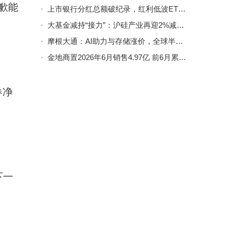
歉能
上市银行分红总额破纪录，红利低波ETF易方达连续9日获超8亿资金加仓
大基金减持“接力”：沪硅产业再迎2%减持计划，产业逻辑与市场情绪何去何从？
摩根大通：AI助力与存储涨价，全球半导体收入2026年有望达1.5万亿+美元
金地商置2026年6月销售4.97亿 前6月累计合约销售达35.91亿
券净
下一