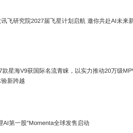
讯飞研究院2027届飞星计划启航 邀你共赴AI未来
1
27款星海V9获国际名流青睐，以实力推动20万级MP
体验新跨越
9
理AI第一股”Momenta全球发售启动