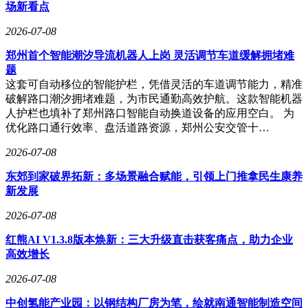
装备、军民融合及科研领域。另一款电力量子气体监测设备则
场新看点
凭借其高灵敏度和稳定性，有望打破外资品牌在高压设备监测
市场的垄断地位。
2026-07-08
据公司副总经理陈康介绍，量感智能的技术路线以光量子增强
郑州首个智能潮汐导流机器人上岗 灵活调节车道缓解拥堵难
为核心，该技术可在室温条件下运行，具有显著的工程应用优
题
势。团队经过十余年研究，已形成从原理验证到工程实践的完
这套可自动移位的智能护栏，凭借灵活的车道调节能力，精准
整技术链条。例如，其研发的微型光量子陀螺仪核心部件仅米
破解路口潮汐拥堵难题，为市民通勤高效护航。这款智能机器
粒大小，却能达到导航级精度，去年已完成外场星载测试验
人护栏也填补了郑州路口智能自动换道设备的应用空白。 为
证。在气体监测领域，公司提出的量子增强检测方案已通过第
优化路口通行效率、盘活道路资源，郑州公安交管十…
三方认证，相关产品已获得电网客户认可。
2026-07-08
目前量感智能处于小批量试制阶段，已向电网公司、航天院所
东郊到家破界拓新：多场景融合赋能，引领上门推拿民生康养
等客户交付少量订单。陈康表示，公司下一步将围绕三个方面
新发展
展开布局：一是持续优化量子传感器产品，推动军民两用市场
覆盖；二是加强市场培育，通过典型应用场景复制实现业务增
2026-07-08
长；三是扩充科研与市场团队，借助资本力量加速技术迭代与
市场拓展。
红熊AI V1.3.8版本焕新：三大升级直击获客痛点，助力企业
高效增长
投资方对量感智能的发展前景给予高度评价。孚腾资本认为，
量子测量是量子科技产业化路径最清晰的领域之一，量感智能
2026-07-08
团队在量子传感领域的技术突破已形成明确的产业化基础。六
中创氢能产业园：以钢结构厂房为笔，绘就南通智能制造空间
禾创投则指出，量子信息技术正迎来工程化落地的关键拐点，