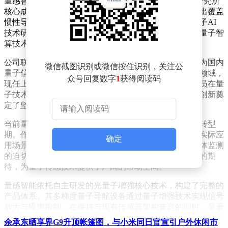
量感智能成立于2023年9月，由上海交通大学量子感知研究所
核心成员孵化组建。公司团队深耕量子传感领域，已推出覆盖
惯性导航、气体监测等市场的系列产品，并同步推进量子AI
技术研发与商业化应用。其核心优势在于将量子传感与量子智
算技术相结合，致力于开发新一代量子智能传感器。
公司联合创始团队均来自上海交通大学，其中创始人作为国内
微信截图识别或微信按住识别，关注公
量子信息科技研究的先行者，自上世纪90年代便投身该领域，
众号回复数字
1
获得阅读码
现任上海交大量子感知与信息处理研究所所长。团队成员在量
子技术领域拥有超过十五年的研究积累，为公司的技术创新奠
定了坚实基础。
当前量子技术正处于从实验室研究向产业化应用的关键转型
期。作为量子信息三大方向之一，量子传感因其更贴近实际应
确定
用场景，成为技术落地最快的领域。电力行业对痕量气体监测
的迫切需求，以及惯性导航领域对高精度低成本陀螺仪的期
待，为量子传感技术提供了广阔的市场空间。
量感智能依托自主研发的光量子增强核心技术，构建了完整的
产品体系。其多梯度量子导航设备通过量子增强技术实现信号
放大与噪声抑制，在保持与现有传感器架构兼容的同时，显著
提升了产品性能。该设备已突破国内工艺瓶颈，可应用于高端
余承东晒享界G9升顶帐篷图，与小米同日官宣引户外休闲市