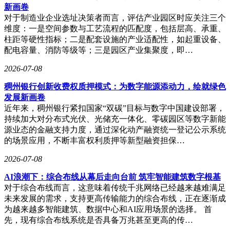
新画卷
量感智能在量子增敏测量技术上的机理创新，使其在高精度导
对于制造业企业选址决策者而言，评估产业园区时应关注三个
航定位、气体监测等场景具备显著竞争优势。
维度：一是空间参数与工艺流程的匹配度，包括层高、承重、
柱距等硬性指标；二是配套设施的产业适配性，如起重设备、
配电容量、消防等级等；三是园区产业集聚度，即…
2026-07-08
稠州银行创新收费权质押模式：为数字能源添动力，绘就绿色
发展新画卷
近年来，稠州银行紧扣国家“双碳”目标与数字中国建设部署，
持续加大对分布式光伏、光储充一体化、零碳园区等数字新能
源业态的金融支持力度，通过深化动产融资统一登记公示系统
的场景应用，不断丰富权利质押等新型融资担保…
2026-07-08
AI浪潮下：综合布线从幕后走向台前 筑牢智能建筑数字根基
对于综合布线而言，这意味着传统千兆网络已经越来越难满足
未来发展的需求，支持更高传输能力的综合布线，正在逐渐成
为越来越多智能建筑、数据中心和AI应用场景的选择。 首
先，现有综合布线系统是否具备万兆甚至更高的传…