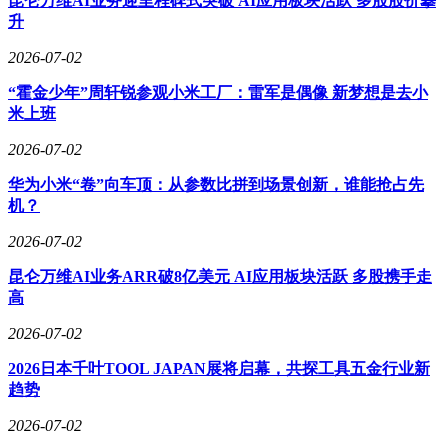
昆仑万维AI业务迎里程碑式突破 AI应用板块活跃 多股股价攀
升
2026-07-02
“霍金少年”周轩锐参观小米工厂：雷军是偶像 新梦想是去小
米上班
2026-07-02
华为小米“卷”向车顶：从参数比拼到场景创新，谁能抢占先
机？
2026-07-02
昆仑万维AI业务ARR破8亿美元 AI应用板块活跃 多股携手走
高
2026-07-02
2026日本千叶TOOL JAPAN展将启幕，共探工具五金行业新
趋势
事件起因源于一场电影首映礼。韩红在现场发言中因表述不够
严谨，被剪辑后在网络广泛传播，引发公众对其“道德绑架”的
2026-07-02
批评。部分网友认为，她将公益形象用于商业影片宣传，违背