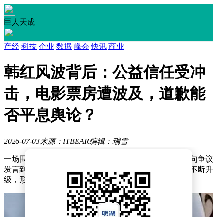
巨人天成
产经
科技
企业
数据
峰会
快讯
商业
韩红风波背后：公益信任受冲
击，电影票房遭波及，道歉能
否平息舆论？
2026-07-03
来源：ITBEAR
编辑：瑞雪
一场围绕知名公益人士韩红的舆论风波持续发酵，从一句争议
发言到商业合作质疑，再到公益项目透明度讨论，事件不断升
级，形成复杂的连锁反应，牵动公众神经。