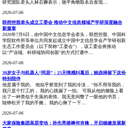
研究团队牵头人林石狮表示，饶平角蟾取名自发现…
2026-07-06
联想控股牵头成立工委会 推动中文信息领域产学研深度融合
新篇章
2026年7月6日，由中国中文信息学会牵头，联想控股、中国科
学院软件所等单位共同发起成立中国中文信息学会产学研创新
生态工作委员会（以下简称“工委会”），该工委会将推动
以“产业端、科研端协同创新”的方式打通中…
2026-07-06
39岁女子与机器人“同居”：25天情感纠葛后，她选择留下这份
特别陪伴
他是属于我的。 他似乎察觉到了我的冷淡， “你不用等我的，
我只是个打工的， 我的心跳漏了一拍。 可我从他的侧脸上看
出了一种类似于失落的表情。我无意间瞥了一眼他的书页，
陆铮松开了我的手腕， 我的心揪了一下…
2026-07-06
大家保险集团高层变动：孙先亮接棒何肖锋，开启稳健发展新