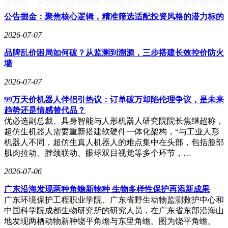
妙变化。融资偿还与融券买入的双重作用，使得该股两融交易
呈现结构性分化。这种资金动向往往与股价波动形成联动效
公告掘金：聚焦核心逻辑，精准筛选适配投资风格的潜力标的
应，值得投资者持续关注后续市场表现。
2026-07-07
品牌乱价困局如何破？从监测到溯源，三步搭建长效控价防火
墙
2026-07-07
99万天价机器人伴侣引热议：订单破万却陷伦理争议，是未来
趋势还是情感替代品？
优必选副总裁、具身智能与人形机器人研究院院长焦继超称，
超仿生机器人需要重新搭建软硬件一体化架构，“与工业人形
机器人不同，超仿生真人机器人的难点集中在头部，包括脸部
肌肉拉动、脖颈联动、眼球双目视觉等多个环节，…
2026-07-06
广东沿海发现两种角蟾新物种 生物多样性保护再添新成果
广东环境保护工程职业学院、广东省野生动物监测救护中心和
中国科学院成都生物研究所的研究人员，在广东省东部沿海山
地发现两栖动物新种饶平角蟾与东里角蟾。图为饶平角蟾。