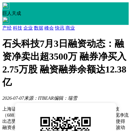
巨人天成
产经
科技
企业
数据
峰会
快讯
商业
石头科技7月3日融资动态：融
资净卖出超3500万 融券净买入
2.75万股 融资融券余额达12.38
亿
2026-07-07
来源：ITBEAR
编辑：瑞雪
上海证券交易所最新披露的融资融券数据显示，石头科技
（688169）7月3日出现显著资金动向。当日融资交易呈现净流
出态势，投资者偿还金额较买入金额多出3574.86万元，使得
融资余额降至12.33亿元。这种资金撤离现象与近期市场波动