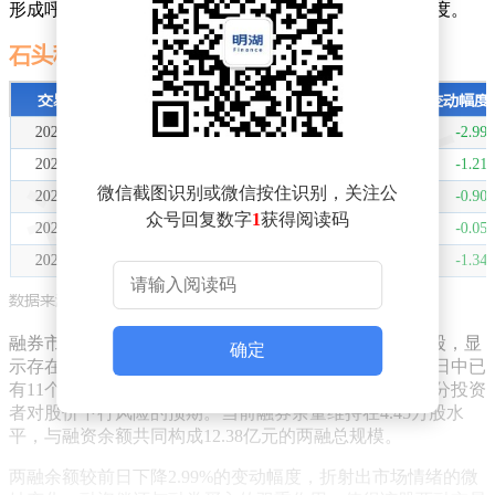
形成呼应，反映出部分投资者对短期股价走势的谨慎态度。
微信截图识别或微信按住识别，关注公
众号回复数字
1
获得阅读码
融券市场则呈现相反操作，当日融券净买入量达2.75万股，显
确定
示存在看空资金持续布局。值得注意的是，近20个交易日中已
有11个交易日出现融券净卖出，这种持续性操作暗示部分投资
者对股价下行风险的预期。当前融券余量维持在4.45万股水
平，与融资余额共同构成12.38亿元的两融总规模。
两融余额较前日下降2.99%的变动幅度，折射出市场情绪的微