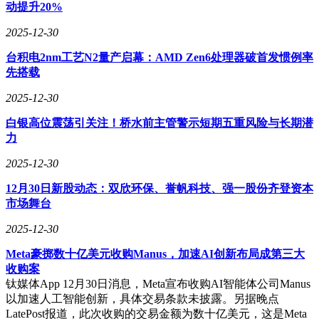
据开发团队介绍，此次更新旨在解决AI工具在实际应用中的
动提升20%
两大痛点：一是移动端推理能力受限的问题，二是输出格式缺
乏灵活性的缺陷。通过分离思考深度与响应速度的调节权限，
2025-12-30
用户可以在需要时获得更专业的分析结果，而在日常使用中保
台积电2nm工艺N2量产启幕：AMD Zen6处理器破首发惯例率
持高效交互。界面重构则通过视觉优化降低了信息处理成本，
先搭载
使复杂内容的呈现更加直观。
2025-12-30
白银高位震荡引关注！桥水前主管警示短期五重风险与长期潜
力
2025-12-30
12月30日新股动态：双欣环保、誉帆科技、强一股份齐登资本
市场舞台
2025-12-30
Meta豪掷数十亿美元收购Manus，加速AI创新布局成第三大
收购案
钛媒体App 12月30日消息，Meta宣布收购AI智能体公司Manus
以加速人工智能创新，具体交易条款未披露。另据晚点
LatePost报道，此次收购的交易金额为数十亿美元，这是Meta