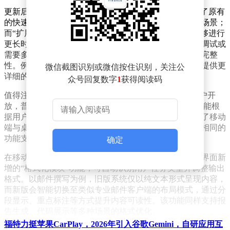
更新后的思考模式分为两个层级：“标准思考”模式延续了原有
的快速响应特性，适合处理日常对话、简单查询等基础场景；
而“扩展思考”模式则通过分配更多计算资源，使模型能够进行
更长时间的逻辑推演。这种模式在应对数学证明、代码调试或
需要多步骤推理的问题时，能显著提升答案的准确性和完整
性。例如在解决高等数学题或优化算法时，扩展模式可提供更
微信截图识别或微信按住识别，关注公
详细的推导过程。
众号回复数字
1
获得阅读码
值得注意的是，这项功能目前仅向ChatGPT Plus订阅用户开
放，普通用户暂时无法体验。OpenAI方面表示，未来可能根
据用户反馈决定是否扩大适用范围。此次更新同步优化了移动
端与桌面端的体验一致性，确保不同设备用户都能获得相同的
功能支持。
确定
在移动端升级的同时，桌面端也迎来了界面重构。新版界面新
增的“格式化模块”功能，可自动识别用户任务类型并调整输出
格式。以邮件撰写为例，旧版系统仅以纯文本形式呈现内容，
而新版会智能切换至类似专业邮件客户端的布局模式，通过分
段显示、重点标注等方式提升内容可读性。该功能同样支持报
告生成、代码展示等多种场景的格式优化。
福特力挺苹果CarPlay，2026年引入谷歌Gemini，自研应用互