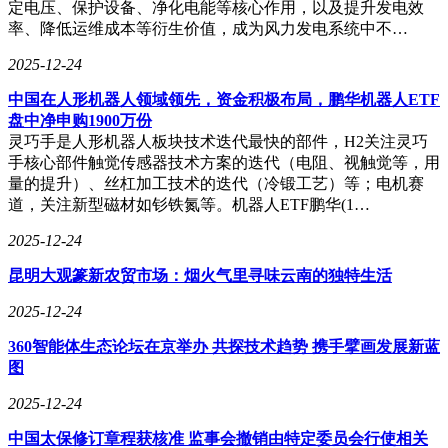
定电压、保护设备、净化电能等核心作用，以及提升发电效
常状况进行实时监测与主动保护；同时集成人机交互界面，为
率、降低运维成本等衍生价值，成为风力发电系统中不…
用户提供充电状态显示与操作反馈。这些功能的稳定运行，要
求主控板具备极高的环境耐受能力。
2025-12-24
环境适应性设计面临四大技术挑战。在高温场景下，电子元器
中国在人形机器人领域领先，资金积极布局，鹏华机器人ETF
件性能衰减与焊点可靠性问题突出，某企业通过采用纳米导热
盘中净申购1900万份
材料与液冷散热系统，使主控板工作温度降低30%；针对潮湿
灵巧手是人形机器人板块技术迭代最快的部件，H2关注灵巧
环境，行业普遍采用三防涂层工艺与气密性封装技术，某型号
手核心部件触觉传感器技术方案的迭代（电阻、视触觉等，用
产品已通过72小时盐雾测试；机械振动方面，通过优化PCB板
量的提升）、丝杠加工技术的迭代（冷锻工艺）等；电机赛
布局与增加减震支架，使设备抗冲击能力提升至5G峰值加速
道，关注新型磁材如钐铁氮等。机器人ETF鹏华(1…
度；电磁兼容性设计则通过分层屏蔽结构与滤波电路，使设备
2025-12-24
通过CISPR 32标准认证。
昆明大观篆新农贸市场：烟火气里寻味云南的独特生活
技术升级路径呈现多元化发展趋势。电路设计层面，采用热仿
真技术优化元件布局，使热量分布均匀度提升40%；元件选型
2025-12-24
方面，工业级元器件使用比例已达90%，部分关键芯片采用车
规级标准；封装工艺上，IP67防护等级成为主流，某企业研发
360智能体生态论坛在京举办 共探技术趋势 携手擘画发展新蓝
的真空灌封技术使防潮性能提升5倍；系统架构方面，双电源
图
冗余设计与故障自诊断系统显著提升设备可用性，某型号产品
2025-12-24
MTBF（平均无故障时间）突破10万小时。
中国太保修订章程获核准 监事会撤销由特定委员会行使相关
质量管控体系贯穿产品全生命周期。某领先企业建立六西格玛