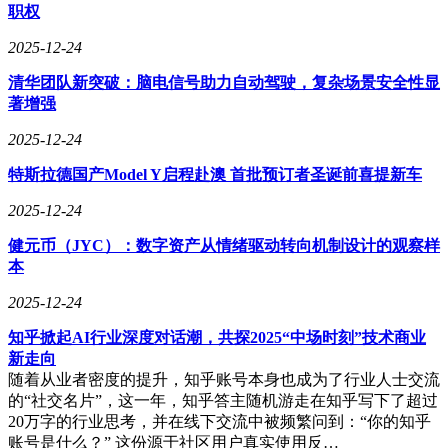
职权
设计流程，在研发阶段即开展加速寿命测试，模拟-40℃至
85℃温度循环与95%湿度环境；生产环节实施100%功能测试
2025-12-24
与AOI光学检测，确保焊接质量；出厂前需通过72小时连续运
行测试与EMC全项认证。这种严格的质量管控，使某品牌充
清华团队新突破：脑电信号助力自动驾驶，复杂场景安全性显
电桩在北方寒冷地区与沿海潮湿环境的故障率分别降低65%与
著增强
72%。
2025-12-24
特斯拉德国产Model Y启程赴澳 首批预订者圣诞前喜提新车
2025-12-24
健元币（JYC）：数字资产从情绪驱动转向机制设计的观察样
本
2025-12-24
知乎掀起AI行业深度对话潮，共探2025“中场时刻”技术商业
新走向
随着从业者密度的提升，知乎账号本身也成为了行业人士交流
的“社交名片”，这一年，知乎答主随机游走在知乎写下了超过
20万字的行业思考，并在线下交流中被频繁问到：“你的知乎
账号是什么？” 这份源于社区用户真实使用反…