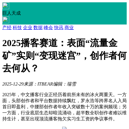
巨人天成
产经
科技
企业
数据
峰会
快讯
商业
2025播客赛道：表面“流量金
矿”实则“变现迷宫”，创作者何
去何从？
2025-12-29
来源：ITBEAR
编辑：瑞雪
2025年，中文播客行业正经历着前所未有的冰火两重天。一方
面，头部创作者和平台数据持续飘红，罗永浩等跨界名人入局
首日即盈利，中腰部创作者年收入突破数十万的案例频现；另
一方面，行业底层生态却暗流涌动，超半数全职创作者难以维
持生计，甚至出现顶流播客拖欠实习生工资的争议事件。