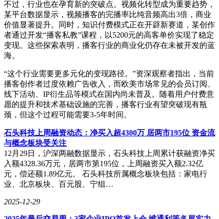
不过，行业也在孕育新的突破点。视频化转型成为重要趋势，
某平台数据显示，视频播客的完播率比纯音频高出3倍，商业
价值显著提升。同时，知识付费模式正在开辟新赛道，某创作
者通过开发“播客私教”课程，以5200元的高客单价实现了稳定
变现。这些探索表明，播客行业的商业化仍存在未被开发的蓝
海。
“这个行业需要更多元化的变现路径。”资深观察者指出，当前
播客创作者过度依赖广告收入，而欧美市场常见的会员订阅、
线下活动、IP衍生品等模式在国内尚未普及。随着用户付费意
愿的提升和技术基础设施的完善，播客行业有望突破现有瓶
颈，但这个过程可能需要3-5年时间。
石头科技上周融资动态：净买入超4300万 居两市195位 资金流
与概念板块受关注
12月29日，沪深两融数据显示，石头科技上周累计获融资净买
入额4328.36万元，居两市第195位，上周融资买入额2.32亿
元，偿还额1.89亿元。 石头科技所属概念板块包括：家电行
业、北京板块、百元股、宁组…
2025-12-29
2025年最后交易周：3家企业IPO首发上会 维通利等各展实力