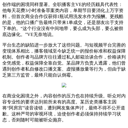
创作端的困境同样显著。全职播客主VE的经历颇具代表性：
他每天花费3小时准备罪案类内容，单期节目要消化上万字资
料，但首次商业合作仅获得1瓶试用洗发水作为报酬。更残酷
的是，他的口播广告最终只带来1单成交，还是朋友出于支持
下单的。“这个行业没有中间地带，要么成为头部，要么被彻
底边缘化。”VE无奈地说。
平台生态的缺陷进一步放大了这些问题。与短视频平台完善的
变现体系相比，播客领域至今缺乏统一的报价标准和权益保障
机制。创作者与品牌方往往通过私人邮箱洽谈合作，价格谈判
全凭感觉，权益保障全靠自觉。某品牌方负责人透露，他们曾
遇到创作者私自修改口播文案、虚报播放量等行为，但由于缺
乏第三方监管，最终只能自认倒霉。
在商业化困境之外，内容创作的压力也在持续升级。听众对内
容专业性的要求达到前所未有的高度。某历史类播客主因
将“阿房宫”读音读错，遭到网友集体声讨，最终不得不公开道
歉。这种严苛的审视环境，迫使创作者必须保持持续学习状
态，否则随时可能被听众抛弃。