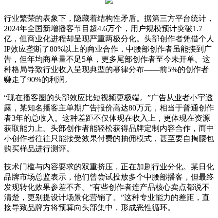
行业繁荣的表象下，隐藏着结构性矛盾。据第三方平台统计，
2024年全国新增播客节目超4.6万个，用户规模预计突破1.7
亿，但商业化进程却呈现严重两极分化。头部创作者凭借个人
IP效应垄断了80%以上的商业合作，中腰部创作者虽能接到广
告，但年均商单量不足5单，更多尾部创作者至今未开单。这
种格局导致行业收入呈现典型的幂律分布——前5%的创作者
赚走了90%的利润。
“现在播客圈的头部效应比短视频更极端。”广告从业者小宇透
露，某知名播客主单期广告报价高达80万元，相当于普通创作
者3年的总收入。这种差距不仅体现在收入上，更体现在资源
获取能力上。头部创作者能轻松获得品牌定制内容合作，而中
小创作者往往只能接受效果付费的抽佣模式，甚至要自掏腰包
购买样品进行测评。
技术门槛与内容要求的双重挤压，正在加剧行业分化。某日化
品牌市场总监表示，他们曾尝试投放多个中腰部播客，但最终
发现转化效果参差不齐。“有些创作者连产品核心卖点都说不
清楚，更别提设计场景化营销了。”这种专业能力的差距，直
接导致品牌方将预算向头部集中，形成恶性循环。