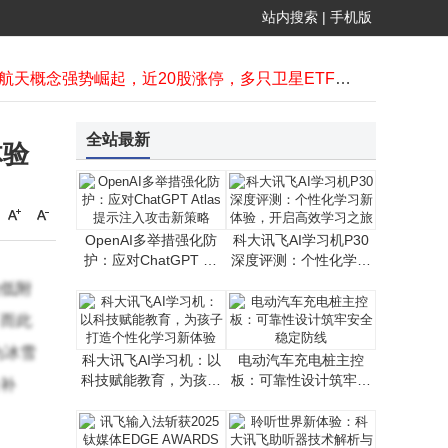
潮玩新战场：泡泡玛特顶流退潮 星星人跨界突围能否续写辉煌？
站内搜索
|
手机版
云深处启动IPO进程 四足机器人领域表现亮眼紧追宇树科技
商业航天概念强势崛起，近20股涨停，多只卫星ETF涨幅超4%
苹果重组AI团队布局2026年战略，全新Siri将随系统更新亮相
中国“人造太阳”2027年将建成，以海水为源开启清洁能源新篇
集团酒水板块“掌舵人”张春新离职 转任集团顾问职务
全站最新
体验
*ST东易除权在即，老股东资产或缩水，填权行情能否再现？
芯和半导体IPO辅导收官：技术获大奖 年营收增至2.65亿净利扭亏
OpenAI多举措强化防
科大讯飞AI学习机P30
护：应对ChatGPT Atl
深度评测：个性化学习
as提示注入攻击新策
新体验，开启高效学习
低附
略
之旅
而此
为冰雪
科大讯飞AI学习机：以
电动汽车充电桩主控
科技赋能教育，为孩子
板：可靠性设计筑牢安
金补
打造个性化学习新体验
全稳定防线