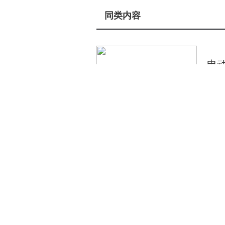
即可爆发全部扭矩，确保雪地起步迅
同类内容
以上，彻底解决“高原动力衰减”难
配合高效预热塞，实现在-30℃环
kW，峰值扭矩380N·m，动力
电
科技配置的融入，让越野从“硬核挑
舱，10.25英寸全液晶仪表与1
12-2
强光雪地环境下，关键数据依然清晰
兼容粤语、四川话等方言识别，实
2
地形渲染实时显示车身姿态、海拔
足
气压计辅助定位提升导航精度；离
航。“越野路书”功能整合全国热
12-2
安全性能是越野车的生命线。2
万公里极限测试，高强度笼型车身