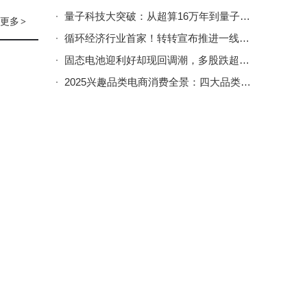
·m
量子科技大突破：从超算16万年到量子10分钟，应用场景加速落地
更多
>
电流，
循环经济行业首家！转转宣布推进一线上门回收工程师社保补贴
160
固态电池迎利好却现回调潮，多股跌超两成，技术进度与市场热度如何匹配？
2025兴趣品类电商消费全景：四大品类增长各异，新趋势引领消费新方向
新加坡AI战略调整弃Meta选阿里千问 中国开源模型影响力再升级
能座
A股新股热潮涌动：海安集团首日大涨，年内新股表现亮眼无破发
即使在
OpenAI升级GPT-5至5.1版本，新模型沟通更自然更懂“情绪共鸣”
，并
2025双十一全景洞察：生态协同、AI赋能下的消费新趋势与理性分级特征
：3D
香港上市奢侈母婴品牌BeBeBus亮相日中交流会，正式开启日本高端市场新征程
，满
弱时，
我国氢能产业蓬勃发展：绿氢产能领跑全球 技术突破加速推进
不迷
来”。
本栏最新
600
芯和半导体IPO辅导收官：技术获大奖 年营收增至2.65亿净利扭亏
动解
港股休市前夕部分跨境ETF大涨，投资者需警惕高溢价买入风险