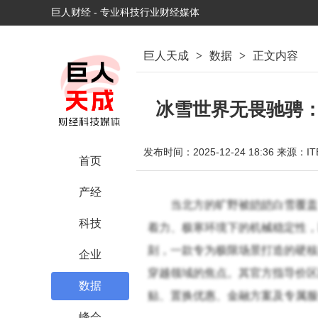
巨人财经 - 专业科技行业财经媒体
巨人天成
>
数据
>
正文内容
冰雪世界无畏驰骋：
发布时间：2025-12-24 18:36
来源：IT
首页
产经
当北方的旷野被皑皑白雪覆盖
科技
着力、极寒环境下的机械稳定性，
刻，一款专为极限场景打造的硬核
企业
穿越领域的焦点。其官方指导价区间
数据
贴、置换优惠、金融方案及专属服
峰会