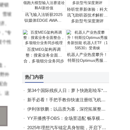
械硬锁
聆听世界新体验：科大
、雪坡
讯飞输入法斩获2025
讯飞助听器技术解析与
钛媒体EDGE AWARD
多款型号深度测评
济、
S 领跑大模型输入法赛
道诠释AI新价值
，“专
度个性
百度MEG架构再调
机器人产业热度攀升！
整：搜索业务全面整
特斯拉Optimus秀服务
合，多项细分业务同步
盘，
新技能 机器人ETF（1
梳理
59530）受青睐
野外
热门内容
配合
第34个国际残疾人日：萝卜快跑彩绘车“驶”出助残新画卷
。这
新手必看！手把手教你快速注册纸飞机与Telegram账号全流程
伊利张轶鹏：以品质为基，深挖拓展整合，打造世界品质好奶
对高海
YY开播携手OBS：全场景适配 畅享横竖屏无缝切换与稳定美颜直播
00转
2025年理想汽车锚定具身智能，开启下一个十年新征程