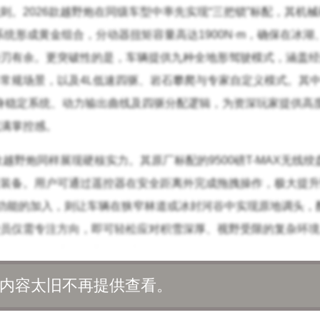
则。2026款越野炮在同级车型中率先实现“三把锁”标配，其机
驱系统形成黄金组合，分动器扭矩容量高达1900N·m，确保在冰湖
刃有余。更突破性的是，车辆提供九种全地形驾驶模式，涵盖经
常规场景，以及4L低速四驱、岩石攀爬与专家自定义模式。其中
车身稳定系统、动力输出曲线及四驱分配逻辑，为资深玩家提供高
满掌控感。
款越野炮同样展现硬核实力。其原厂标配的9500磅T-MAX无线绞
装备。用户可通过遥控器在安全距离外完成拖拽操作，极大提升
”功能的加入，则让车辆在狭窄林道或冰封河谷中实现原地调头，
员仅需专注方向，即可轻松应对积雪深厚、视野受限的复杂环境
偏远雪原的生存能力得到质的飞跃。
内容太旧不再提供查看。
的核心保障。2026款越野炮提供柴油与汽油双动力选择，均针
载2.4T发动机，最大净功率135kW，峰值扭矩480N·m，15