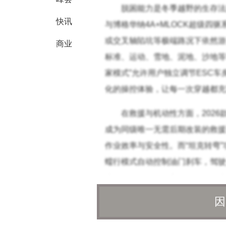
脱困能力是冬季越野的生存法
快讯
与博格华纳4A+MLOCK超级四
或交叉轴陷坑等极端路况下依然游
商业
标准、运动、雪地、泥地、沙地等
家模式”允许用户独立调节ESC
化的操控体验，让每一次穿越都充
在救援与机动性方面，2026
成为同级唯一无需后期改装的救援
作业效率与安全性。而“坦克转弯
蠕行模式自动控制油门刹车，驾驶
些配置的组合，使车辆在无人区或
因
动力系统的可靠性是冬季越野
拔、低温环境进行深度优化。柴油版搭