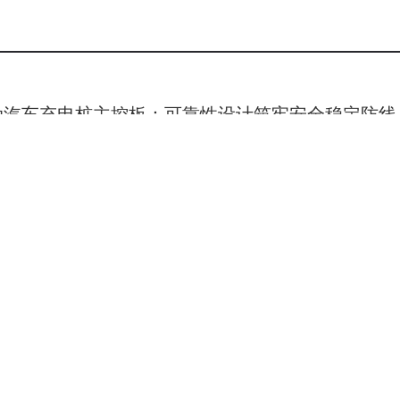
猛有力。即便在海拔4700米的高原，其扭矩输出仍能保持400N
题。低温启动方面，车辆配备92Ah大容量蓄电池与850A冷启动
境下一次点火成功。汽油版则升级2.0T发动机，最大净功率提升至
响应更迅捷，高速巡航与超车表现更加从容。
动汽车充电桩主控板：可靠性设计筑牢安全稳定防线
战”升级为“智能探险”。2026款越野炮搭载Coffee OS 3智
4.6英寸三防中控大屏（防眩目、防反射、防指纹）组成信息中枢，
4
可读。16GB内存与128GB存储空间支持250ms超快语音响应
现“可见即可说”的交互体验。越野信息辅助系统则化身数字副驾
025年科大讯飞智能录音笔怎么选？这三款性能出众
与气压；海拔超过2500米时自动触发高原反应预警；GPS信号
多样录音需求！
线指南针则在电子设备失效时提供物理方向指引，确保探险全程
门雪景路线与秘境穿越点，一键规划行程，让每一次出发都“有备而
3
026款越野炮基于全球智能越野坦克平台打造，历经76种道路与
、梯形大梁车架与6安全气囊构成被动安全基石，碰撞断油、自