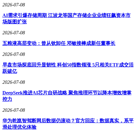
2026-07-08
AI需求引爆存储周期 江波龙等国产存储企业业绩狂飙资本市
场版图扩张
2026-07-08
五粮液高层变动：曾从钦卸任 邓敏接棒成新任董事长
2026-07-08
早盘市场探底回升显韧性 科创50指数领涨 5只相关ETF成交活
跃破亿
2026-07-08
DeepSeek推进AI芯片自研战略 聚焦推理环节以降本增效增掌
控力
2026-07-08
华为乾崑智驾断网后数据仍滚动？官方回应：数据真实，系平
滑处理优化体验