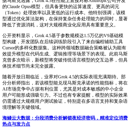
据马斯克透露，Grok 4.5在性能上直接对标Anthropic公司开发
的Claude Opus模型，但具备更快的运算速度、更高的词元
（Token）处理效率以及更低的运行成本。他特别强调，该模
型通过优化算法架构，在保持复杂任务处理能力的同时，显著
降低了资源消耗，这对大规模商业化应用具有重要意义。
公开资料显示，Grok 4.5基于参数规模达1.5万亿的V9基础模
型构建，开发团队在后续训练阶段引入了来自编程辅助工具
Cursor的多样化数据集。这种跨领域数据融合策略被认为能有
效提升模型在代码生成、逻辑推理等场景下的表现。此前马斯
克曾多次暗示，新模型将突破传统语言模型的交互边界，但具
体技术细节尚未完全披露。
随着开放日期临近，业界对Grok 4.5的实际表现充满期待。部
分分析师指出，若该模型能兑现马斯克承诺的性能指标，将在
AI市场竞争中占据有利位置，尤其是对成本敏感的中小企业
用户可能形成强吸引力。不过也有专家提醒，模型的实际效果
仍需通过大规模用户测试验证，特别是在多语言支持和复杂语
境理解等关键领域。
海鳗云大数据：分段消费分析解锁夜经济密码，精准定位消费
热点与发力点