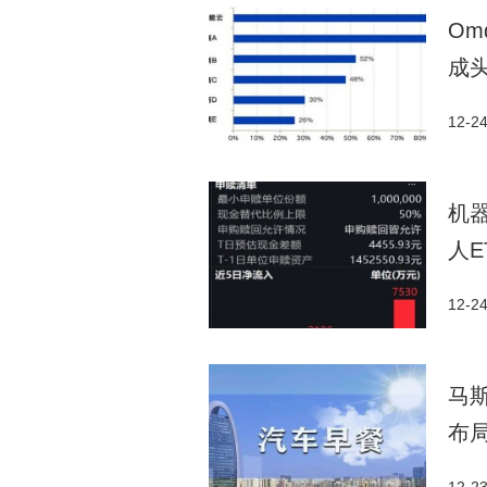
位列全球第二、中国第一，在创意
Om
语言与多模态理解能力已与全球领
成
在AI领域累计投入已超1000亿
12-2
机器
人E
12-2
马
布