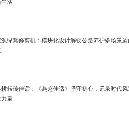
洁生活
2
能源绿篱修剪机：模块化设计解锁公路养护多场景适
案
1
年耕耘传佳话：《燕赵佳话》坚守初心，记录时代风
化力量
0