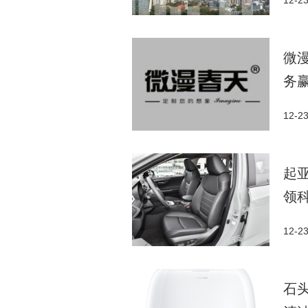
12-2
微
务
12-2
起亚
领
12-2
石