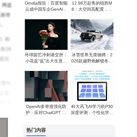
Omdia报告：百度智能
12.98万起售的锐胜M
、网盘
云成中国车企GenAI首
8：大空间高配置，家
比激增
选 覆盖超八成头部车
庭商用皆宜的MPV新
企
选择
升。
》和
有16
环球园艺冲刺港交所：
冰雪世界无畏驰骋：2
单股目
小花盆“盆”出大生意，
026款越野炮解锁冬日
60%毛利率能否撑起全
越野的硬核新体验
球梦？
引擎中
，百度
5.0
OpenAI多举措强化防
科大讯飞AI学习机P30
护：应对ChatGPT Atl
深度评测：个性化学习
as提示注入攻击新策
新体验，开启高效学习
略
之旅
文心助
热门内容