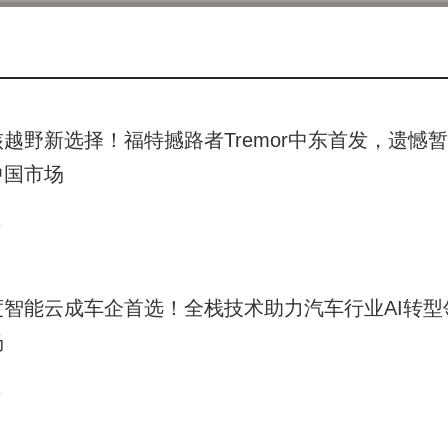
2亿，环比增长18.63%，连续三个季度位居国内AI搜索行业榜首
话轮次同比增长约5倍，最新日活跃用户近1000万。更值得关注
增长点，双十一期间电商组件日交易额峰值接近600万元，面向广
越野新选择！福特撼路者Tremor中东首发，遗憾
财报显示，萝卜快跑第三季度全球出行服务次数达310万，同比
中国市场
万。截至11月，累计服务次数超1700万，覆盖全球22座城市，全
宏在业绩会上透露，部分城市已实现正向单位经济效益，预计明年
5
具备持续盈利潜力。
得重要进展。凭借全栈AI云能力，百度智能云连续六年位居中国A
度智能云成车企首选！全栈技术助力汽车行业AI转型
型平台市场排名领先。昆仑芯今年7月完成D轮融资，8月中标中
场
I芯片在大型基础设施项目中的突破。公司还宣布，昆仑芯两款下
进一步拓展市场空间。
5
AI战略的又一里程碑。该模型在LMArena大模型竞技场文本任务