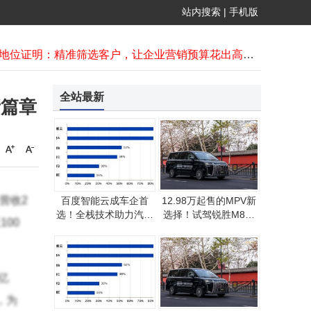
移动电话套餐进化史：告别“包干打”，精准匹配需求省话费攻略！
站内搜索
|
手机版
百度智能云成车企首选！全栈技术助力汽车行业AI转型领跑市场
力思在格隆汇分享会获评“年度卓越消费品牌企业”殊荣
市场地位证明：精准筛选客户，让企业营销预算花出高回报率
字节音视频新模型登场 英伟达微美全息发力开源AI与技术融合
西门子S7-1200PLC与伺服驱动通讯难题破解：Profinet转EtherCAT网关配置全解析
全站最新
新篇章
华为路由X3 Pro：1000㎡防空洞实测，信号与颜值的双重逆袭
普洛斯常州天宁物流园开仓 打造苏南皖南核心冷链枢纽辐射多城
海运智利车厘子大量到港 昆明市场价格下降 春节或迎小幅上涨
大模型“六小虎”代表冲刺港股，以Tokens为核心如何破解估值难题？
营收2
百度智能云成车企首
12.98万起售的MPV新
选！全栈技术助力汽车
选择！试驾锐胜M8，
00
行业AI转型领跑市场
空间配置双在线，家用
商用都适宜
亿
，为