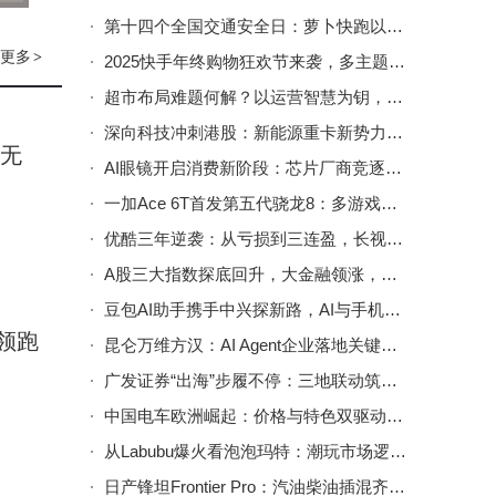
。财报
第十四个全国交通安全日：萝卜快跑以安全出行获武汉文明交通宣传殊荣
的
更多
>
2025快手年终购物狂欢节来袭，多主题活动助您选购好物享实惠
告主
超市布局难题何解？以运营智慧为钥，开启高效布局新路径
深向科技冲刺港股：新能源重卡新势力，高增长背后盈利难题待解
暂无
增长2
AI眼镜开启消费新阶段：芯片厂商竞逐，中国供应链强势崛起
无人
一加Ace 6T首发第五代骁龙8：多游戏满帧运行 续航快充实力强劲
将有更
优酷三年逆袭：从亏损到三连盈，长视频行业找到可持续发展新路径
A股三大指数探底回升，大金融领涨，市场结构性机会或现？
豆包AI助手携手中兴探新路，AI与手机融合引发市场热潮中兴涨停
I云
领跑
昆仑万维方汉：AI Agent企业落地关键，在于业务过程数据可学性
国移
广发证券“出海”步履不停：三地联动筑网络，全球资产配置服务显成效
一代
中国电车欧洲崛起：价格与特色双驱动，撕开欧洲车市竞争真相
从Labubu爆火看泡泡玛特：潮玩市场逻辑剖析与未来挑战前瞻
评测中
日产锋坦Frontier Pro：汽油柴油插混齐上阵 工具玩乐属性全拿捏