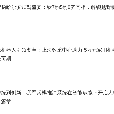
程豹哈尔滨试驾盛宴：钛7豹5豹8齐亮相，解锁越野
0
元机器人引领变革：上海数采中心助力 5万元家用机
来可期
0
传统到创新：我军兵棋推演系统在智能赋能下开启人
新篇章