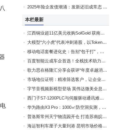
示，其
2025年险企发债潮涌：发新还旧成常态 偿付能力挑战犹存
超八
百度
本栏最新
江西铜业超11亿美元收购SolGold 获南美顶级铜金矿产能或迎飞跃
大模型“六小虎”代表冲刺港股，以Tokens为核心如何破解估值难题？
移动电话套餐进化史：告别“包干打”，精准匹配需求省话费攻略！
器
百度智能云成车企首选！全栈技术助力汽车行业AI转型领跑市场
歌力思在格隆汇分享会获评“年度卓越消费品牌企业”殊荣
市场地位证明：精准筛选客户，让企业营销预算花出高回报率
字节音视频新模型登场 英伟达微美全息发力开源AI与技术融合
西门子S7-1200PLC与伺服驱动通讯难题破解：Profinet转EtherCAT网关配置全解析
充电
华为路由X3 Pro：1000㎡防空洞实测，信号与颜值的双重逆袭
普洛斯常州天宁物流园开仓 打造苏南皖南核心冷链枢纽辐射多城
海运智利车厘子大量到港 昆明市场价格下降 春节或迎小幅上涨