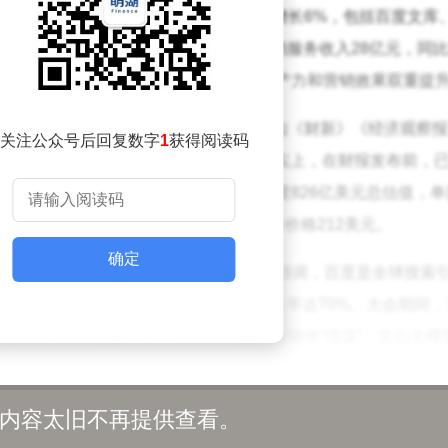
的工具。AI应用业务收入26亿元，同比增长6%，包括百度文库
阅模式，持续创造稳定收入。AI原生营销服务收入28亿元，同
和商家智能体业务“巧舱”，帮助客户实现生产力和营销效果双重提
度价值重估的讨论。多家权威财经媒体如《财新》《经济观察报
关注公众号后回复数字
1
获得阅读码
前是对百度进行价值重估的合适时机。事实上，在财报发布前，已
，其中5家为首次上调。华泰证券给予百度826亿美元总估值，
高盛则认为百度股价潜在涨幅达75%，目标价格212美元。
确定
公司创始人李彦宏宣布了多项重大创新。他强调，百度是全球搜索
索结果由AI生成，首条结果富媒体化覆盖率达70%。大会期间
括实时互动型数字人、自我演化超级智能体“伐谋”、文心大模型
AI领域的领先地位。
内容太旧不再提供查看。
刻变革。今年7月，百度搜索框升级为智能框，截至9月，百度