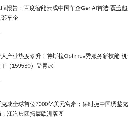
写作和复杂问题理解等方面表现突出。40余项权威基准测试显
dia报告：百度智能云成中国车企GenAI首选 覆盖
先模型持平，图像与视频生成能力达到专业水平。自推出以来，
头部车企
元，未来将继续加大投资力度，推动业务规模效应显现。
4
人产业热度攀升！特斯拉Optimus秀服务新技能 机
TF（159530）受青睐
4
斯克成全球首位7000亿美元富豪；保时捷中国调整
局；江汽集团拓展欧洲版图