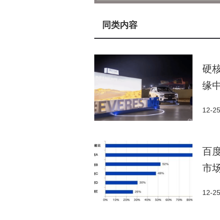
手（原AI搜索）月活跃用户达3.8
电话会透露，百度APP文心助手对
同类内容
是，AI原生营销服务正成为新的
的智能体日均营收超2500万元。
硬核
自动驾驶业务同样表现亮眼。
缘
12%，10月每周全无人单量超25
驾驶里程突破1.4亿公里。李彦
12-2
多城市达成这一目标，显示该业务
百度智能云和昆仑芯业务也取
百
服务市场份额第一，并在政务大模
市
动十亿级集采项目，标志着国产A
芯片将于2026和2027年上市，
12-2
文心大模型5.0的发布是百度