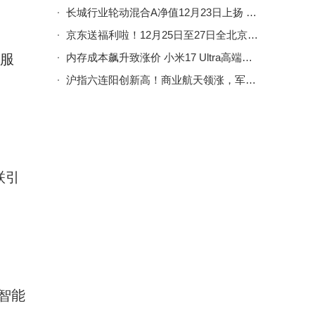
长城行业轮动混合A净值12月23日上扬 成立以来收益超111%引关注
京东送福利啦！12月25日至27日全北京下单七鲜小厨，4万份歌帝梵巧克力先到先得
与服
内存成本飙升致涨价 小米17 Ultra高端旗舰或迈入7000元新门槛
沪指六连阳创新高！商业航天领涨，军工化工电子齐发力成市场焦点
联引
智能