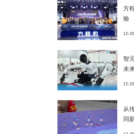
方
验
12-2
智
未
12-2
从
同