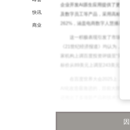
企业开发AI原生应用提供了更高效
快讯
及数字员工等产品，采用高粘性订
262%，涵盖电商数字人慧播星
商业
这一积极表现引发了市场对百
《21世纪经济报道》均认为，当
家机构上调百度投资评级至“买入”
标价从89美元上调至243美元；
在百度世界大会2025上，
AI化改造最激进的，目前大部分搜
还推出了多项新产品和技术升级，包
等。这些举措进一步巩固了百度在
因
传统搜索引擎业务也在发生深