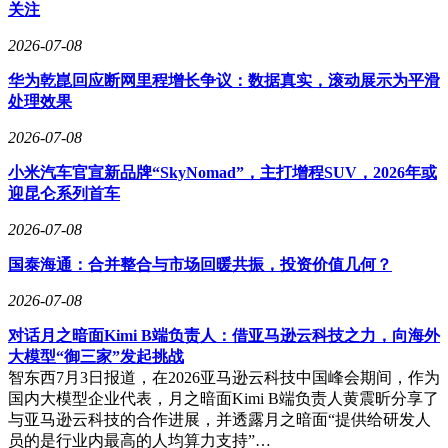
后进先出，按批次还是序列号，按订单拣还是波次拣；以及流
关注
程是否正确，如是否漏拣、错发、多拣、重复入库等。WMS
2026-07-08
旨在解决仓库现场的复杂性，将人脑经验管理转变为系统流程
管理。仓库作为高频复杂现场，常面临多个订单同时出库、多
华为乾崑回应断网里程增长争议：数据真实，滚动展示为平滑
个SKU混杂、临时退货插入以及补货、调拨、盘点等情况，
处理效果
若无系统约束，易出现混乱。WMS通过库位管理、条码扫
描、拣货路径规划、作业任务分配和流程闭环等功能，确保库
2026-07-08
存的准确搬运。
小米汽车官宣新品牌“SkyNomad”，主打增程SUV，2026年或
ERP与WMS存在本质区别，主要体现在关注点、数据粒度、
迎昆仑系列首车
使用人员和系统目标上。ERP关注结果，如业务是否发生、结
2026-07-08
果是否正确、钱是否算清；而WMS关注过程，如业务如何发
生、每一步是否出错、现场是否失控。ERP的数据节奏通常为
国泰海通：合并整合与市场回暖共振，投资价值几何？
日结、批次更新、业务完成后入账；WMS则是实时扫码、动
作级更新、每一步都记录。ERP的使用者主要是管理层，通过
2026-07-08
看报表了解企业情况；WMS的使用者是一线执行人员，直接
对话月之暗面Kimi B端负责人：借亚马逊云科技之力，向海外
参与仓库作业。ERP的目标是算清成本、利润和账务；WMS
大模型“御三家”发起挑战
的目标是确保发货准确、不漏货、不混库位、提高效率。简而
智东西7月3日报道，在2026亚马逊云科技中国峰会期间，作为
言之，ERP解决算得清的问题，WMS解决管得住的问题。许
国内大模型企业代表，月之暗面Kimi B端负责人黄震昕分享了
多企业的问题在于用ERP承担WMS的功能，导致仓库靠手工
与亚马逊云科技的合作进展，并透露月之暗面“提供给研发人
补录ERP、库存更新滞后、账实不符，最终仓库依旧混乱。
员的是行业内最高的人均算力支持”…