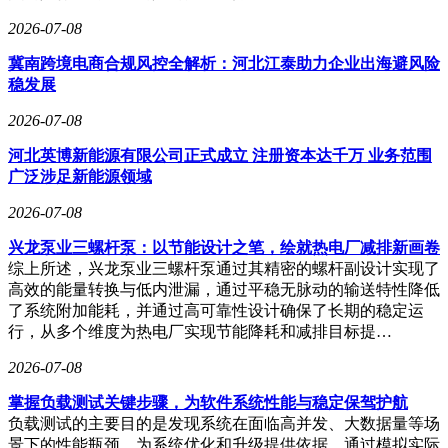
ERP与WMS并非替代关系，而是分层协同。ERP是上层经营
2026-07-08
系统，负责计划、预算、成本和经营结果；WMS是执行系
统，负责仓库动作、库位管理、拣货发货和作业效率。ERP如
冀南跨境电商合规风控全解析：河北江泰助力企业出海避风险
同指挥部，决定作战方向、分配资源、评估战果；WMS如同
稳发展
前线部队，负责具体推进、执行战术、落实每一步。成熟的企
业并非在ERP和WMS中二选一，而是让ERP管理需求，WMS
2026-07-08
管理操作，且两者必须打通。否则，ERP显示的库存与仓库实
河北英博新能源有限公司正式成立 注册资本达千万 业务范围
际库存不一致，将导致管理混乱。许多企业在未部署复杂
广泛涉足新能源领域
WMS之前，会使用低代码工具搭建中间系统，如用表单统一
入库、出库、调拨流程，用流程串联“采购→入库→上架→出
2026-07-08
库”环节，用扫码和数据表实现基础库位管理，用看板实时同
步库存变化。这一中间系统的价值在于填补ERP与仓库现场之
兴龙泵业三螺杆泵：以节能设计之笔，绘就热电厂减排新画卷
间的断层，对于中小制造企业和电商仓储尤为重要，确保货、
综上所述，兴龙泵业三螺杆泵通过其精密的螺杆副设计实现了
账、动作一致。
高效的能量转换与低内泄漏，通过平稳无脉动的输送特性降低
了系统附加能耗，并通过高可靠性设计确保了长期的稳定运
行，从多个维度为热电厂实现节能降耗和减排目标提…
2026-07-08
掌握负载测试关键步骤，为软件系统性能与稳定保驾护航
负载测试的主要目的是发现系统在面临高并发、大数据量等场
景下的性能瓶颈，为系统优化和升级提供依据。通过模拟实际