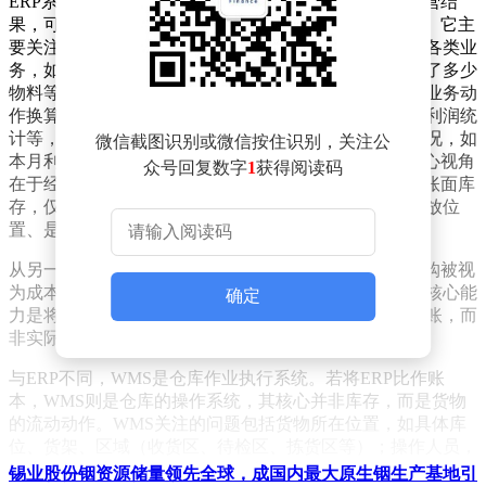
ERP系统本质上并非用于管理仓库，而是聚焦于企业经营结
果，可将其视为企业的“总账本”，涵盖财务账与经营账。它主
要关注三个方面：首先是业务流，记录企业每日发生的各类业
务，如采购了多少原材料、销售了多少产品、生产领用了多少
物料等，只关心业务是否发生；其次是价值流，将所有业务动
作换算成金钱，涉及库存价值、应收应付、成本核算、利润统
计等，擅长算账；最后是结果层，关注企业整体经营状况，如
微信截图识别或微信按住识别，关注公
本月利润、库存占用资金、产品盈亏情况等。ERP的核心视角
众号回复数字
1
获得阅读码
在于经营结果，而非现场操作。例如，ERP里的库存是账面库
存，仅记录企业应有的货物数量，并不关心货物实际存放位
置、是否错位或被挪动，只关注数字是否准确。
从另一个角度看，ERP更像是企业的财务视角系统，采购被视
为成本发生，销售是收入发生，库存则是资产变化，其核心能
确定
力是将企业所有业务统一转换为可算账的结构，强于算账，而
非实际业务操作。
与ERP不同，WMS是仓库作业执行系统。若将ERP比作账
本，WMS则是仓库的操作系统，其核心并非库存，而是货物
的流动动作。WMS关注的问题包括货物所在位置，如具体库
位、货架、区域（收货区、待检区、拣货区等）；操作人员，
如谁上架、拣货、复核、发货；货物流转方式，如先进先出、
锡业股份铟资源储量领先全球，成国内最大原生铟生产基地引