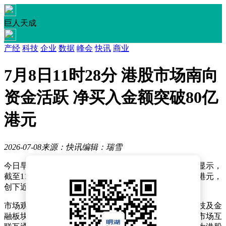
巨人天成
产经
科技
企业
数据
峰会
快讯
商业
7月8日11时28分 港股市场南向
资金活跃 净买入金额突破80亿
港元
2026-07-08
来源：快讯
编辑：瑞雪
今日早盘交易时段，南向资金呈现强劲流入态势。数据显示，
截至11时28分，通过港股通渠道净买入金额已突破80亿港元，
创下近期单日净流入新高。
市场观察人士指出，此次大规模资金流入主要集中于科技及金
融板块，部分龙头股获外资持续加仓。随着内地与香港市场互