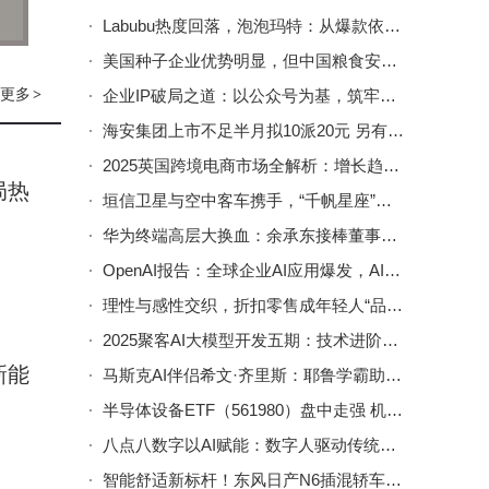
权价值
Labubu热度回落，泡泡玛特：从爆款依赖到多元布局的转型之路
。
美国种子企业优势明显，但中国粮食安全有保障：饭碗端得稳
营透
更多
>
企业IP破局之道：以公众号为基，筑牢长期价值根基启新程
后，
海安集团上市不足半月拟10派20元 另有三家公司同日公布分红预案
指
2025英国跨境电商市场全解析：增长趋势、热门品类与营销策略一览
局热
的财
垣信卫星与空中客车携手，“千帆星座”助力民航服务智能化个性化升级
华为终端高层大换血：余承东接棒董事长，聚焦AI引领新征程
OpenAI报告：全球企业AI应用爆发，AI工具成员工增效“新引擎”
理性与感性交织，折扣零售成年轻人“品质低价”消费新选择
2025聚客AI大模型开发五期：技术进阶与产业落地，开启开发者新征程
新能
马斯克AI伴侣希文·齐里斯：耶鲁学霸助力脑机接口，生育事业双丰收
半导体设备ETF（561980）盘中走强 机构：2026年半导体迎“三重共振”机遇
八点八数字以AI赋能：数字人驱动传统展厅迈向高效智能新未来
智能舒适新标杆！东风日产N6插混轿车上市，9.99万起重塑家庭出行体验