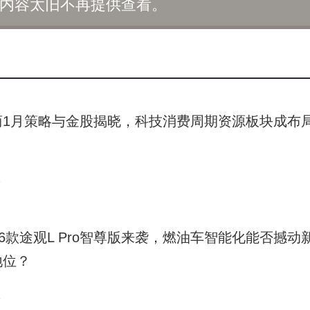
内容太旧不再提供查看。
长。投资机构对该公司估值存在分歧，高盛测算百度持有的59%股
理证券则给出165亿美元的更高估值，占其百度目标估值的近三成
动机：首先，独立上市能更准确反映昆仑芯的技术价值，提升运
潜力；其次，专注AI芯片的业务定位将吸引特定投资者群体；最
中的话语权，为其未来直接对接资本市场创造条件。市场分析人士
商1月策略与金股揭晓，科技消费周期资源板块成布
资本化新阶段，既为昆仑芯提供独立融资平台，也能优化百度自身
2
26款途观L Pro智尊版来袭，燃油车智能化能否撼动
地位？
1