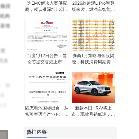
选EMC解决方案供应
2026款途观L Pro智尊
主板挂
商，就认准深圳比创达
版来袭，燃油车智能化
电子——一站式服务省
升级，挑战新能源地
机构
心省力
位？
著增
变更
百度1月2日公告：昆
券商1月策略与金股揭
员发
仑芯提交香港上市申
晓，科技消费周期资源
请，分拆上市计划进入
板块成布局热点
新阶段
计、软
基
融资，
固态电池国标出台，从
新款本田HR-V将上
实验室迈向产业化，多
市，现款月销低迷，若
家企业加速布局量产
降价增配能否逆袭市
场？
亿元，
热门内容