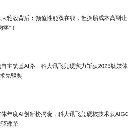
车大轮毂背后：颜值性能双在线，但换胎成本高到让
肉疼”！
1
自主筑基AI路，科大讯飞凭硬实力斩获2025钛媒体A
技术先驱奖
1
媒体年度AI创新榜揭晓，科大讯飞凭硬核技术获AIG
先驱殊荣