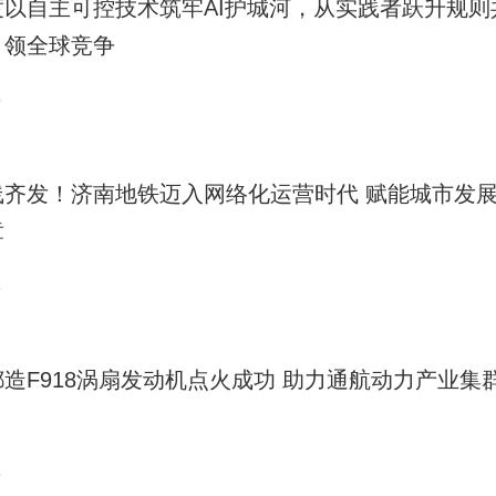
度以自主可控技术筑牢AI护城河，从实践者跃升规则
引领全球竞争
9
线齐发！济南地铁迈入网络化运营时代 赋能城市发
章
8
都造F918涡扇发动机点火成功 助力通航动力产业集
8