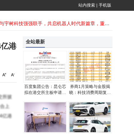
AI热潮引爆存储芯片需求 闪迪股价狂飙559% 万亿市场蓄势待发
站内搜索
|
手机版
FPG财盛国际：原油日内策略解析 多空关键位与操作信号全梳理
京东与宇树科技强强联手，共启机器人时代新篇章，重塑未来生活图景
中国“人造太阳”取得新突破 证实密度自由区助力核聚变高密度运行
券商1月策略与金股揭晓：科技消费领衔，低估值潜力股受关注
马斯克：神经连接2026年将大规模生产，电极丝穿硬脑膜无需切除
全站最新
4亿港
新乡胖东来三胖店开业火爆，一周销售额超5千万且周二照常营业
券商1月策略与金股揭晓，科技消费周期资源板块成布局热点
百度拟分拆昆仑芯赴港上市 外部客户占比四成营收超十亿
5G芯片大比拼：高通X85参数领先，但日常使用差异难察觉
百度集团公告：昆仑芯
券商1月策略与金股揭
拟在港交所主板申请上
晓：科技消费周期复苏
交所披
市 完成分拆后仍为其
成焦点，多只个股获青
附属公司
睐
合上
4亿港