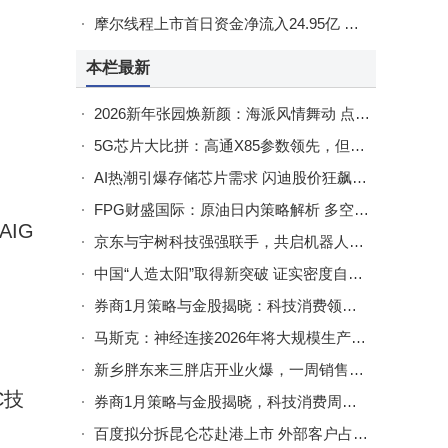
摩尔线程上市首日资金净流入24.95亿 领跑当日个股资金流入榜
本栏最新
2026新年张园焕新颜：海派风情舞动 点燃消费新活力
5G芯片大比拼：高通X85参数领先，但日常使用差异难察觉
AI热潮引爆存储芯片需求 闪迪股价狂飙559% 万亿市场蓄势待发
FPG财盛国际：原油日内策略解析 多空关键位与操作信号全梳理
IG
京东与宇树科技强强联手，共启机器人时代新篇章，重塑未来生活图景
中国“人造太阳”取得新突破 证实密度自由区助力核聚变高密度运行
券商1月策略与金股揭晓：科技消费领衔，低估值潜力股受关注
马斯克：神经连接2026年将大规模生产，电极丝穿硬脑膜无需切除
新乡胖东来三胖店开业火爆，一周销售额超5千万且周二照常营业
C技
券商1月策略与金股揭晓，科技消费周期资源板块成布局热点
百度拟分拆昆仑芯赴港上市 外部客户占比四成营收超十亿