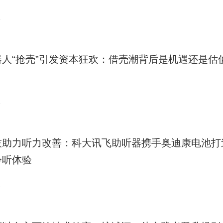
1
器人“抢壳”引发资本狂欢：借壳潮背后是机遇还是估
？
1
技助力听力改善：科大讯飞助听器携手奥迪康电池打
聆听体验
1