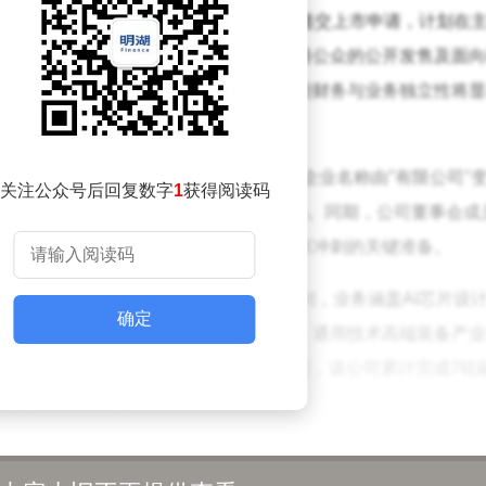
联席保荐人于1月1日向香港联交所秘密递交上市申请，计划在
将通过全球发售方式实施，包括面向香港公众的公开发售及面向
昆仑芯仍将作为百度控股子公司运营，但财务与业务独立性将显
于2025年12月中旬完成股份制改造，企业名称由"有限公司"
关注公众号后回复数字
1
获得阅读码
从2128万元猛增至4亿元，增幅达1780%。同期，公司董事会成
验的人士进入管理层，被市场解读为上市冲刺的关键准备。
昆仑芯成立于2011年，法定代表人欧阳剑，业务涵盖AI芯片设
确定
股东结构呈现多元化特征，除百度中国外，通用技术高端装备产业
自2021年完成首轮130亿元估值融资后，该公司累计完成7轮
香港等战略投资者。
高速成长期。据行业调研纪要披露，其2025年营收预计突破50