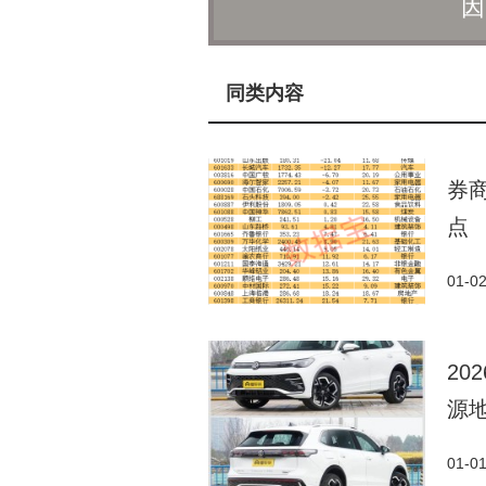
因
较2024年的20亿元实现翻倍增
在30亿至110亿美元区间，麦格
百度在公告中详细阐述了分拆
同类内容
明度，便于投资者单独评估其发展
分拆有助于强化昆仑芯在产业链
券
出，此举标志着百度AI生态进入
点
务结构。
01-0
20
源
01-0