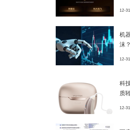
12-3
机
沫
12-3
科
质
12-3