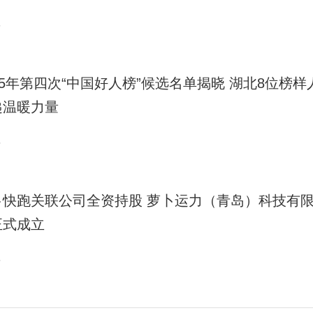
6
25年第四次“中国好人榜”候选名单揭晓 湖北8位榜样
递温暖力量
5
卜快跑关联公司全资持股 萝卜运力（青岛）科技有
正式成立
5