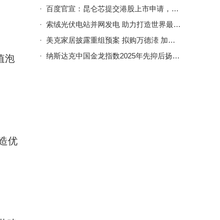
百度官宣：昆仑芯提交港股上市申请，AI芯片领域再迎新进展
索绒光伏电站并网发电 助力打造世界最大水光互补项目集群
美克家居披露重组预案 拟购万德溙 加速向新质生产力转型升级
纳斯达克中国金龙指数2025年先抑后扬，全年累涨11.33% 科技股表现分化明显
值泡
造优