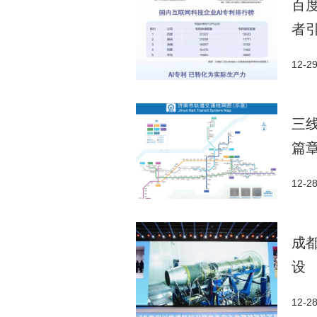
百
者
12-2
三
篇
12-2
成
设
12-2