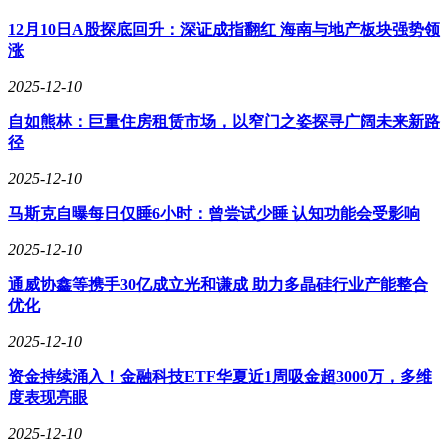
12月10日A股探底回升：深证成指翻红 海南与地产板块强势领
涨
2025-12-10
自如熊林：巨量住房租赁市场，以窄门之姿探寻广阔未来新路
径
2025-12-10
马斯克自曝每日仅睡6小时：曾尝试少睡 认知功能会受影响
2025-12-10
通威协鑫等携手30亿成立光和谦成 助力多晶硅行业产能整合
优化
2025-12-10
资金持续涌入！金融科技ETF华夏近1周吸金超3000万，多维
度表现亮眼
2025-12-10