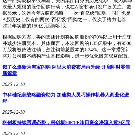
这一回购规模不仅刷新了美的集团自身的历史纪录，成为其单
次最大规模的股份回购行动，也在A股市场引发广泛关注。数
据显示，这是今年A股市场唯一一次“百亿级”回购，同时也是
A股历史上仅有的两次“百亿级”回购之一，仅次于格力电器
2021年实施的150亿元回购计划。
根据回购方案，美的集团计划将回购股份的70%以上用于注销
并减少注册资本。具体而言，本次回购的1.35亿股中，有9500
万股将被依法注销，占注销前总股本的1.24%。这一举措预计
将对公司股本结构产生直接影响，进一步优化股东权益配置。
饿了么焕新为淘宝闪购 阿里大消费布局再升级 开启即时零售
新篇章
2025-12-10
中科硅纪获战略融资助力 加速类人灵巧操作机器人商业化进
程
2025-12-10
科创板持续回调态势，科创板50ETF昨日资金净流入近3亿元
2025-12-10