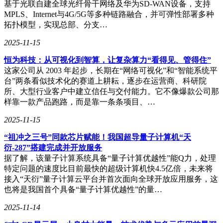
基于光联自建全球光纤骨干网络及华为SD-WAN设备，支持
能选择传输路径。敏感业务数据通过加密路径及MPLS或高可
MPLS、Internet与4G/5G等多种链路融合，并可弹性部署多种
靠专线传输，而普通互联网流量则根据策略决定本地直出或导
拓扑模型，实现总部、分支…
向云安全中心。
2025-11-15
高级SD-WAN还能与安全信息与事件管理系统或网络检测与响
应平台集成，实现安全状态感知。当检测到分支存在威胁时，
恒为科技：从可视化到智算，让复杂算力“看得见、管得住”
管理平台可自动调整策略，隔离受威胁流量或强制其经过更严
这家公司从 2003 年起步，长期在“网络可视化”和“智能系统平
格的安全检查，防止威胁扩散。SD-WAN为多分支企业提供了
台”两条看似技术化的赛道上耕耘，逐步在运营商、科研院
革命性的统一安全策略解决方案。通过集中策略管理、深度安
所、大型行业客户中建立信任与交付能力。它不像爆款公司那
全功能集成、智能流量引导与安全联动，SD-WAN不仅优化了
样靠一款产品跑路，而是靠一条条项目、…
网络连接，还构建了一个灵活、一致、高效且强大的安全防护
2025-11-15
体系。
“祖冲之三号”同款芯片赋能！我国超导量子计算机“天
在数字化转型与安全威胁并存的当下，选择以安全为核心的
衍-287”搭建完成并开放服务
SD-WAN架构，已成为企业构建韧性网络的明智之选。亿联
据了解，该量子计算系统具备“量子计算优越性”能Q力，处理
云，作为SD-WAN技术和IDC服务的佼佼者，提供SD-WAN组
特定问题的速度比目前最快的超级计算机快4.5亿倍，未来将
网、SASE安全方案、IDC机柜租赁托管及SaaS应用高速访问
接入“天衍”量子计算云平台并首次面向全球开放应用服务，这
服务，助力企业轻松应对网络安全挑战。
也将是我国首个具备“量子计算优越性”的量…
2025-11-14