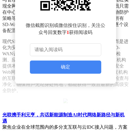
现全网网络与安全策略的统一配置、下发及监控。管理员只需
在中心平台一次性设定访问控制规则、应用优先级、威胁防护
策略等，系统便能迅速、准确地将这些策略推送至全网所有
SD-WAN边缘设备。这一变革，彻底摒弃了传统模式下逐个设
微信截图识别或微信按住识别，关注公
备配置的繁琐流程，确保了策略的全网一致性执行。
众号回复数字
1
获得阅读码
现代SD-WAN解决方案已不再局限于简单的连接优化，而是进
化为安全驱动的网络平台，为SASE架构奠定了基础。SD-
WAN设备内置下一代防火墙（NGFW）功能，包括状态检
测、应用识别与控制、入侵防御（IPS）等，为每个分支机构
提供本地化的安全防护。同时，通过云端安全服务，如安全
确定
Web网关、云访问安全代理、高级威胁防护等，所有分支机构
的互联网流量均可被引导至最近的云安全中心进行统一检查与
净化，确保用户无论身处何地，都能获得一致且最新的高级安
全防护。
SD-WAN还结合了身份认证与微分段能力，构建零信任网络访
光联携手利元亨，共话新能源制造AI时代网络新路径与新机
问基础。通过精细的访问控制，确保只有授权用户或设备才能
遇
访问特定应用或资源，有效缩小攻击面。在智能流量引导与安
聚焦企业在全球范围内的多分支互联与云IDC接入问题，方案
全联动方面，SD-WAN能够识别应用类型，并根据安全策略智