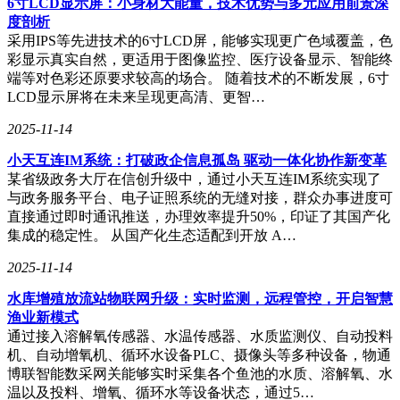
6寸LCD显示屏：小身材大能量，技术优势与多元应用前景深
度剖析
采用IPS等先进技术的6寸LCD屏，能够实现更广色域覆盖，色
彩显示真实自然，更适用于图像监控、医疗设备显示、智能终
端等对色彩还原要求较高的场合。 随着技术的不断发展，6寸
LCD显示屏将在未来呈现更高清、更智…
2025-11-14
小天互连IM系统：打破政企信息孤岛 驱动一体化协作新变革
某省级政务大厅在信创升级中，通过小天互连IM系统实现了
与政务服务平台、电子证照系统的无缝对接，群众办事进度可
直接通过即时通讯推送，办理效率提升50%，印证了其国产化
集成的稳定性。 从国产化生态适配到开放 A…
2025-11-14
水库增殖放流站物联网升级：实时监测，远程管控，开启智慧
渔业新模式
通过接入溶解氧传感器、水温传感器、水质监测仪、自动投料
机、自动增氧机、循环水设备PLC、摄像头等多种设备，物通
博联智能数采网关能够实时采集各个鱼池的水质、溶解氧、水
温以及投料、增氧、循环水等设备状态，通过5…