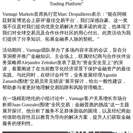
Trading Platform”
Vantage Markets首席执行官Marc Despallieres表示："能在阿根
廷财富博览会上获评'最佳交易平台'，我们深感自豪。这一奖
项不仅是对我们提供优质交易解决方案承诺的肯定，也体现了
我们对全球交易员及合作伙伴社区的用心付出。此类活动为我
们提供了分享知识、拓展金融界人脉的契机。"
活动期间，Vantage团队举办了多场内容丰富的会议，旨在分
享洞察并推广金融知识。主会场上，联属经纪商与合作伙伴业
务策略师Alejandro Zelniker发表了题为"资金安全至上"的演
讲，着重阐述了在当前数字化经济背景下保护金融资产的最佳
实践。与此同时，在研讨会环节，业务发展经理Agustin
Zanardo围绕"交易员常见错误"展开探讨，给出一般性建议，
帮助参与者更好地理解交易陷阱和风险管理概念。
在一场精彩绝伦的小组讨论中，Vantage客户关系增长市场分
析师Juan Gonzalez围绕"全民交易：金融普惠的挑战"这一主题
展开探讨。他分析了服务不足群体面临的困境，以及经纪商如
何借助包容性且以教育为导向的解决方案，提升人们获取金融
服务的便利性。