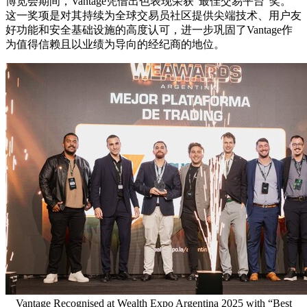
博览会期间，Vantage凭借出色表现荣获"最佳交易平台"奖。
这一奖项是对其持续为全球交易员社区提供尖端技术、用户友
好功能和安全基础设施的高度认可，进一步巩固了Vantage作
为值得信赖且以业绩为导向的经纪商的地位。
Vantage Recognised at Wealth Expo Argentina 2025 with “Best