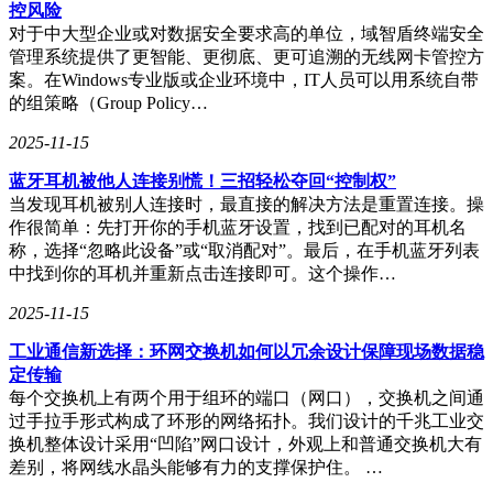
控风险
的专用神经加速器，这些加速器专为移动设备优化。这意味
对于中大型企业或对数据安全要求高的单位，域智盾终端安全
着，安卓手机用户将能够随时随地享受到与DLSS相媲美的性
管理系统提供了更智能、更彻底、更可追溯的无线网卡管控方
能和效率提升。
案。在Windows专业版或企业环境中，IT人员可以用系统自带
的组策略（Group Policy…
为了加速NSS技术的普及，Arm在硬件上市前便推出了开放神
经图形开发套件。该工具包涵盖了Unreal引擎插件、Vulkan
2025-11-15
PC仿真环境、新一代性能分析器以及与Hugging Face的集成。
开发者和应用程序创作者可以提前获取这一工具包，对即将推
蓝牙耳机被他人连接别慌！三招轻松夺回“控制权”
出的硬件进行试验和优化，确保搭载Arm神经技术的设备在上
当发现耳机被别人连接时，最直接的解决方法是重置连接。操
市时能够表现出色。这一举措无疑将进一步推动NSS技术在移
作很简单：先打开你的手机蓝牙设置，找到已配对的耳机名
动图形领域的广泛应用。
称，选择“忽略此设备”或“取消配对”。最后，在手机蓝牙列表
中找到你的耳机并重新点击连接即可。这个操作…
2025-11-15
工业通信新选择：环网交换机如何以冗余设计保障现场数据稳
定传输
每个交换机上有两个用于组环的端口（网口），交换机之间通
过手拉手形式构成了环形的网络拓扑。我们设计的千兆工业交
换机整体设计采用“凹陷”网口设计，外观上和普通交换机大有
差别，将网线水晶头能够有力的支撑保护住。 …