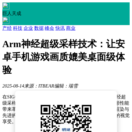
巨人天成
产经
科技
企业
数据
峰会
快讯
商业
Arm神经超级采样技术：让安
卓手机游戏画质媲美桌面级体
验
2025-08-14
来源：ITBEAR
编辑：瑞雪
在SIGGRAPH 2025大会上，Arm公司展示了一项名为神经超
级采样（NSS）的技术，这项技术有望为移动游戏和图形性能
带来革命性的提升。据悉，NSS技术通过结合低分辨率渲染与
先进的神经网络处理，旨在为移动设备提供接近桌面级的视觉
享受。