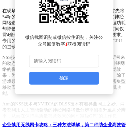
在现场演示中，Arm展示了NSS技术的强大实力。系统首先将
540p的画面超采样至1080p，然后利用专用AI加速器上的神经
网络进行重构。重构后的画质几乎与原生分辨率无异，但功耗
却降低了超过40%。更令人惊叹的是，Arm的单帧处理时间仅
需4毫秒，这完全能够满足120FPS游戏对8.3毫秒时限的要求。
微信截图识别或微信按住识别，关注公
专用的AI加速器实现了端到端的AI流水线，有效避免了GPU
众号回复数字
1
获得阅读码
的过载问题。
NSS技术的关键优势在于其能够彻底消除传统超分技术所带来
的动态模糊问题。Arm的新型神经网络缩放技术，通过神经网
络的像素级细节填充能力，提供了更加流畅和清晰的视觉效
果，为移动设备上的游戏体验带来了前所未有的沉浸感。除了
确定
游戏领域，这些神经网络加速器还能显著提升其他图形密集型
移动应用的表现，例如实时光线追踪降噪和AI增强的相机功
能。
Arm的NSS技术与NVIDIA的DLSS技术有着异曲同工之妙。两
者都利用人工智能驱动的神经网络将低分辨率帧提升至高分辨
率，从而在保持高质量视觉效果的同时减轻GPU的工作负
担。然而，它们在运行平台上存在差异：DLSS在台式机GPU
企业禁用无线网卡攻略：三种方法详解，第二种助企业高效管
的NVIDIA张量核心上运行，而NSS则使用内置于Mali GPU中