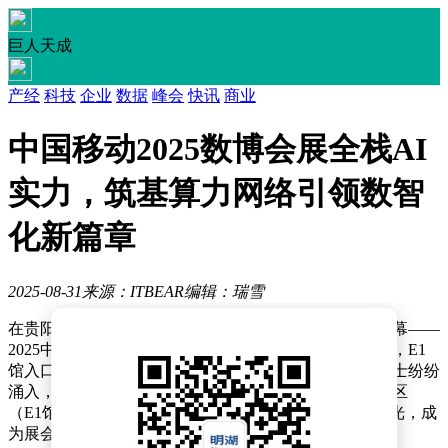
巨人天成
产经
科技
企业
数据
峰会
快讯
商业
中国移动2025数博会展全栈AI
实力，筑基算力网络引领数智
化新篇章
2025-08-31
来源：ITBEAR
编辑：瑞雪
在贵阳国际会议展览中心，一场科技盛宴于近日拉开帷幕——
2025中国国际大数据产业博览会盛大开启。展会的首日，E1
馆入口处便人头攒动，各路专业人士、科技迷及媒体人士纷纷
涌入，渴望一睹数字科技领域的最新风采。中国移动展区
（E1馆B06展位）凭借其恢弘的设计迅速吸引了众多目光，成
为展会现场的一大亮点。