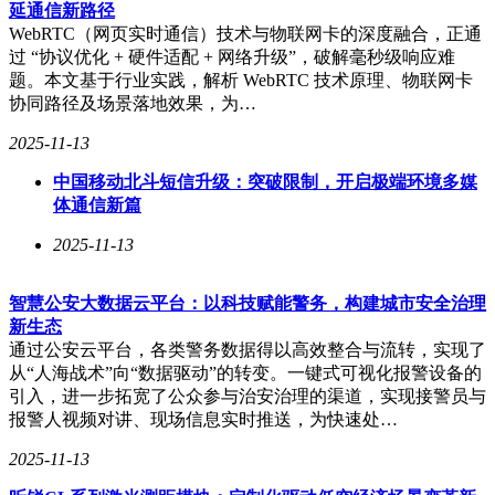
延通信新路径
WebRTC（网页实时通信）技术与物联网卡的深度融合，正通
过 “协议优化 + 硬件适配 + 网络升级”，破解毫秒级响应难
题。本文基于行业实践，解析 WebRTC 技术原理、物联网卡
协同路径及场景落地效果，为…
中国移动以“智焕新生·共创AI+时代”为主题，全方位展示了其
2025-11-13
从底层架构到高端应用的全面AI能力，彰显了中国移动在推
中国移动北斗短信升级：突破限制，开启极端环境多媒
动数字经济迈向新高度的关键角色。展区入口处，一块巨大的
体通信新篇
LED屏幕以其震撼的视觉效果和深刻的内容阐述，吸引了大量
观众驻足欣赏。不少观众表示，中国移动的展台设计极具未来
2025-11-13
感，内容展示条理清晰，让人深刻感受到国家在数字基础设施
建设上的卓越成就。
智慧公安大数据云平台：以科技赋能警务，构建城市安全治理
步入“AI+基础设施”展区，中国移动自主研发的科技成果琳琅
新生态
满目。其中，“九天基础大模型”作为拥有万亿参数、全链条自
通过公安云平台，各类警务数据得以高效整合与流转，实现了
主可控的国产大模型，荣获了2024年度央企十大“国之重器”称
从“人海战术”向“数据驱动”的转变。一键式可视化报警设备的
号。这一成果不仅是中国移动技术实力的有力证明，更为我国
引入，进一步拓宽了公众参与治安治理的渠道，实现接警员与
人工智能产业的自主可控发展提供了坚实支撑。与“九天基础
报警人视频对讲、现场信息实时推送，为快速处…
大模型”相配套的“移动云MaaS服务平台”，整合了多种算力资
2025-11-13
源，提供了上百款精选模型，能够实现行业大模型的快速训练
和业务智能体的即时构建，极大地降低了AI技术的应用门槛