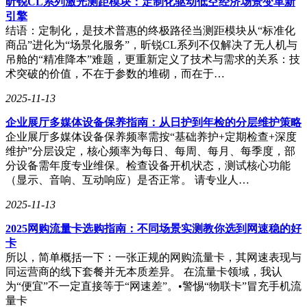
昕锐CL系列激光测距模块：定制化驱动低空经济场景变革新
和成本。观众们亲眼目睹了如何在极短时间内构建出一个专业
引擎
的AI应用，无不惊叹于技术的飞速进步。
结语：定制化，是技术普惠的终极路径当测距模块从“标准化
商品”进化为“场景化服务”，昕锐CL系列不仅解决了无人机与
吊舱的“精准降本”难题，更重新定义了技术与需求的关系：技
术突破的价值，不在于参数的堆砌，而在于…
2025-11-13
企业展厅多媒体设备保养指南：从日护到年检的分层维护策略
企业展厅多媒体设备保养频率需按“基础养护+定期检查+深度
维护”分层设定，核心频率为每日、每周、每月、每季度，部
分设备需年度专业维保。检查设备开机状态，测试核心功能
（显示、音响、互动响应）是否正常。 请专业人…
2025-11-13
2025网购流量卡选购指南：不同场景实测教你选到网速稳的好
卡
所以，简单概括一下：一张正规的网购流量卡，其网速表现与
同运营商的线下套餐并无本质差异。 在流量卡领域，我认
为“便宜”不一定直接等于“网速差”。•警惕“物联卡”冒充手机流
量卡