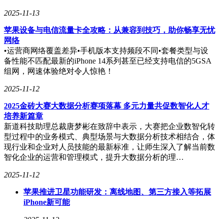
2025-11-13
苹果设备与电信流量卡全攻略：从兼容到技巧，助你畅享无忧
网络
•运营商网络覆盖差异•手机版本支持频段不同•套餐类型与设
备性能不匹配最新的iPhone 14系列甚至已经支持电信的5GSA
组网，网速体验绝对令人惊艳！
在数据要素市场化配置的大背景下，中国移动展示了其在构建
2025-11-12
数据流通基础设施方面的领先实践。“数联网可信数据空
2025金砖大赛大数据分析赛项落幕 多元力量共促数智化人才
间”与“高质量数据供给平台”共同构建了一个安全可信的数据
培养新篇章
流通环境，实现了数据资源的一站式接入和多密级安全交付，
新道科技助理总裁唐梦彬在致辞中表示，大赛把企业数智化转
确保了数据在“可用不可见、可控可计量”的原则下高效流通。
型过程中的业务模式、典型场景与大数据分析技术相结合，体
这一展示吸引了来自金融、医疗等数据敏感行业的专业人士的
现行业和企业对人员技能的最新标准，让师生深入了解当前数
广泛关注，他们与技术人员进行了深入的交流与探讨。
智化企业的运营和管理模式，提升大数据分析的理…
中国移动正在积极推动新型信息基础设施的升级演进，朝
2025-11-12
着“空天地一体、通感算一体”的方向发展。在算力网络领域，
中国移动已经实现了国家算力枢纽节点的全覆盖，并建成了亚
苹果推进卫星功能研发：离线地图、第三方接入等拓展
洲最大的智算中心集群，为全国的算力网络一体化提供了强有
iPhone新可能
力的支持。中国移动还在积极探索低空经济、视联网、车路云
一体化等前沿领域，推动新型信息服务体系与实体经济的深度