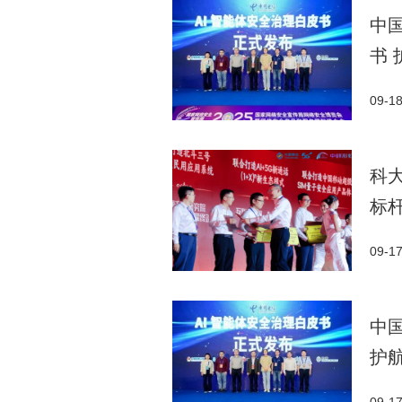
中
书
09-1
科
标
09-1
中
护