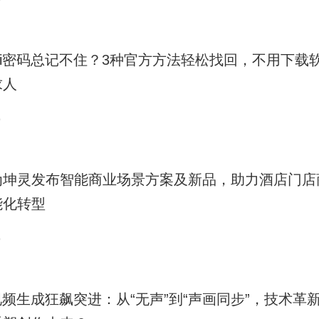
9
iFi密码总记不住？3种官方方法轻松找回，不用下载
求人
9
为坤灵发布智能商业场景方案及新品，助力酒店门店
能化转型
9
视频生成狂飙突进：从“无声”到“声画同步”，技术革