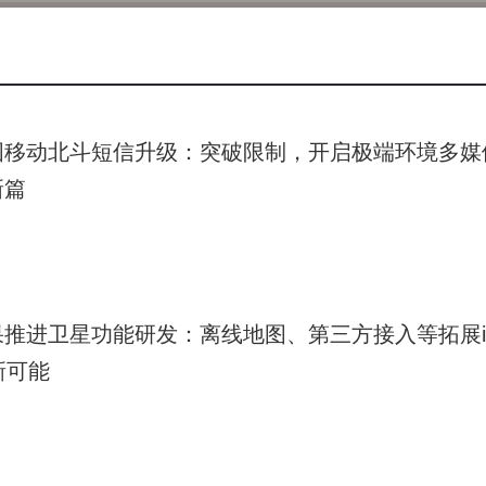
平台的成功应用，不仅推动了算力资源的普惠化，更为千行百业
托智算一体化能力，打造了“星巡低空服务监管平台”。该平台融
等先进技术，具备泛在连接、全域感知、智能计算等能力，为空
国移动北斗短信升级：突破限制，开启极端环境多媒
了全方位支持，有力推动了低空产业的规范化发展。而在工业生
新篇
脑”概念，通过AI算法优化算力调度路径，实现了AI对AI的精准
大脑”根据实时数据需求动态分配算力资源，使得产品良率提升了3
带来了显著的经济效益。
果推进卫星功能研发：离线地图、第三方接入等拓展iP
新可能