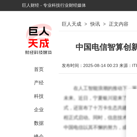
巨人财经 - 专业科技行业财经媒体
巨人天成
>
快讯
>
正文内容
中国电信智算创
发布时间：2025-08-14 00:23
来源：IT
首页
产经
在人工智能浪潮的推动下，算
科技
未来。近日，宁夏银川迎来了第
式，还宣布了十万卡生态共建行动，
企业
程正式启动。同时，信息技术与自
数据
中国电信以其不懈的努力，成为了
峰会