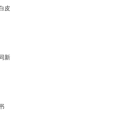
白皮
同新
书