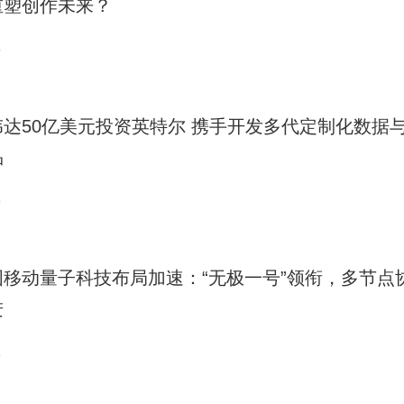
重塑创作未来？
9
伟达50亿美元投资英特尔 携手开发多代定制化数据与
品
9
国移动量子科技布局加速：“无极一号”领衔，多节点
进
8