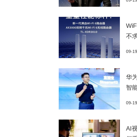
09-1
W
不
09-1
华
智
09-1
AI