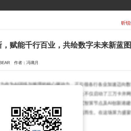
新，赋能千行百业，共绘数字未来新蓝
BEAR
作者：冯璃月
力作为AI训练与推理的核心驱动力，正引领各行各业加速迈向数
二届算力之都开发者大会的盛大召开，会上不仅启动了三万卡并网
标志着覆盖全自治区的“1+5+22”分布式智算节点及AI创新港
主创新产教融合共同体宁夏分中心也应运而生。在这场算力盛宴
推动算力发展的重要力量。