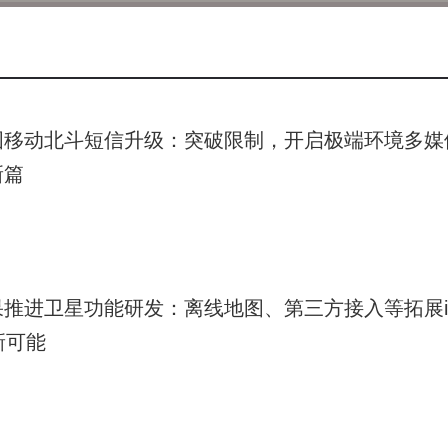
e
ta在AI领域的豪赌决心依然坚定。
回报，仍然是一个未知数。在AI领域，技术创新和市场竞争都异
颖而出，实现其在AI领域的布局和愿景，还需要时间的检验。
的质疑和批评，不断改进和完善其AI战略。只有这样，才能在AI
国移动北斗短信升级：突破限制，开启极端环境多媒
新篇
果推进卫星功能研发：离线地图、第三方接入等拓展iP
新可能