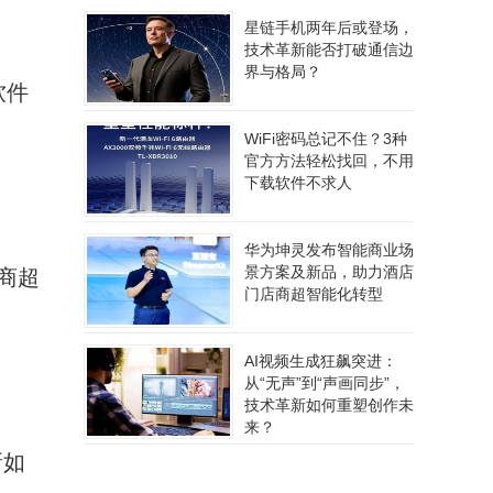
星链手机两年后或登场，
技术革新能否打破通信边
界与格局？
软件
WiFi密码总记不住？3种
官方方法轻松找回，不用
下载软件不求人
华为坤灵发布智能商业场
景方案及新品，助力酒店
商超
门店商超智能化转型
AI视频生成狂飙突进：
从“无声”到“声画同步”，
技术革新如何重塑创作未
来？
新如