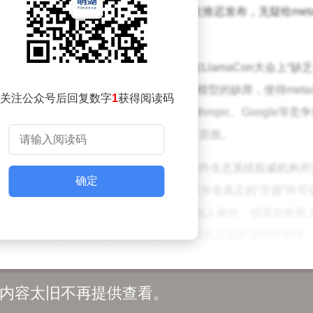
数的最强大混合专家AI模型”的产品，多次推迟发布，无疑给me
Research在会后发布的报告中指出，me
ta在LlamaCon大会上“缺
对手。报告强调，Llama 4 Behemoth模型的缺席，使得me
t
关注公众号后回复数字
1
获得阅读码
性进展。相比之下，OpenAI、Anthropic、Google等竞
企业API接口，而me
ta显然已经落在了后面。
a的“开源”策略也受到了外界的质疑。开源软件生态系统权威机构开
确定
ative）明确表示，me
ta的Llama LLM许可证并非真正的“开源”许可
指出，尽管me
ta提供了模型的权重并允许其他人操作，但其在使用
的、不得开发与me
ta竞争的产品等，都与真正的开源精神相悖
继续加大投入。在财报中，me
ta宣布将2025年的资本支出预期上
内容太旧不再提供查看。
数字较去年增长了84%，几乎接近谷歌今年的支出水平。尽管从