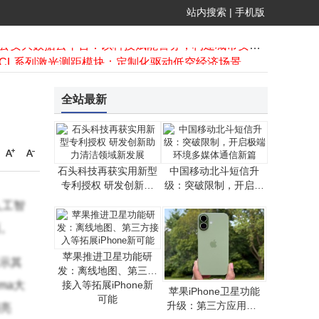
WebRTC技术赋能物联网卡：解锁工业医疗驾驶毫秒级低时延通信新路径
站内搜索
|
手机版
中国移动北斗短信升级：突破限制，开启极端环境多媒体通信新篇
智慧公安大数据云平台：以科技赋能警务，构建城市安全治理新生态
昕锐CL系列激光测距模块：定制化驱动低空经济场景变革新引擎
企业展厅多媒体设备保养指南：从日护到年检的分层维护策略
2025网购流量卡选购指南：不同场景实测教你选到网速稳的好卡
全站最新
苹果设备与电信流量卡全攻略：从兼容到技巧，助你畅享无忧网络
2025金砖大赛大数据分析赛项落幕 多元力量共促数智化人才培养新篇章
苹果推进卫星功能研发：离线地图、第三方接入等拓展iPhone新可能
量子安全网络新突破：CV-QKD可插拔模块开启高效规模化部署新篇
石头科技再获实用新型
中国移动北斗短信升
WebRTC技术赋能物联网卡：解锁工业医疗驾驶毫秒级低时延通信新路径
专利授权 研发创新助
级：突破限制，开启极
力清洁领域新发展
端环境多媒体通信新篇
人工智
面。
苹果推进卫星功能研
展示其
发：离线地图、第三方
ma大
接入等拓展iPhone新
​苹果iPhone卫星功能
可能
升级：第三方应用获A
期亮