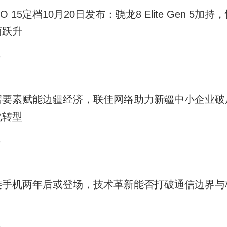
OO 15定档10月20日发布：骁龙8 Elite Gen 5加持
面跃升
9
据要素赋能边疆经济，联佳网络助力新疆中小企业破
化转型
9
链手机两年后或登场，技术革新能否打破通信边界与
？