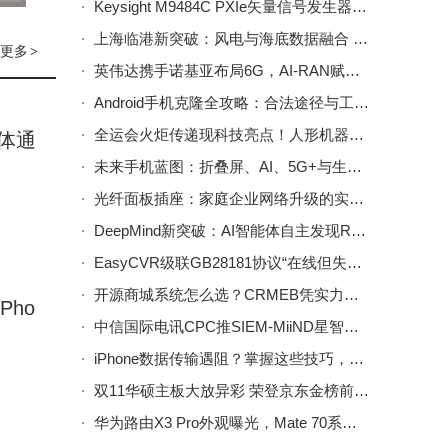
Keysight M9484C PXIe矢量信号发生器：高端测试领域的性能新标杆
上海临港新突破：风电与海底数据融合 开启绿色算力新篇章
常激
更多
>
英伟达携手诺基亚布局6G，AI-RAN赋能未来通信与边缘计算新生态
Android手机克隆全攻略：合法途径与工具推荐，守护数字隐私安全
领域立
全运会火炬传递现科技亮点！人形机器人“夸父”圆满完成百米传递
体通
未来手机蓝图：折叠屏、AI、5G+与生物识别如何重塑智能生活？
光纤面板插座：家庭企业网络升级的实用之选，高速稳定又美观
DeepMind新突破：AI智能体自主发现RL算法，性能超主流算法
EasyCVR级联GB28181协议“在线但失联”？从端口差异入手破解订阅无响应难题
开源商城系统怎么选？CRMEB凭实力上榜，助力企业高效经营！
ho
中信国际电讯CPC推SIEM-MiiND星智神盾 跃升AI SOC效能 智启云网安新未来
iPhone数据传输遇阻？掌握这些技巧，轻松实现无缝数据迁移
双11华硕主板大放异彩 荣登京东金榜前三 热门型号优惠抢购中
​华为路由X3 Pro外观曝光，Mate 70系列再添新成员「Mate 70 Air」引期待​