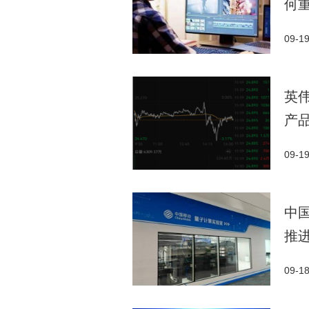
何
09-1
英
产
09-1
中
推
09-1