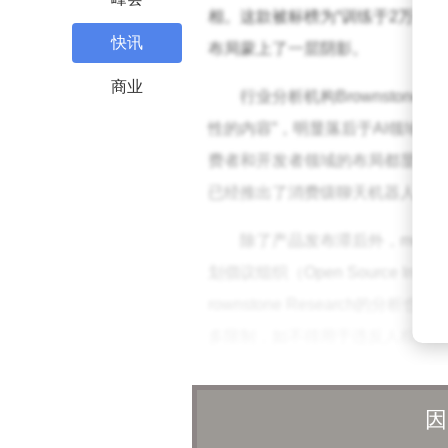
相。这款被标榜为“训练于2万亿参
快讯
布局蒙上了一层阴影。
商业
行业分析机构Brownstone 
性的内容”，明显落后于AI领域的竞争
费者和开发者领域的布局都显得缺乏突破
已经推出了消费级聊天机器人应用和
除了产品发布滞后外，me
t
划倡议组织（Open Source Initi
rownstone Research的分析也
多限制，如不得用于违反人权的目
面对这些挑战，me
ta选择了
因
0亿美元，以加速获得算力。这一