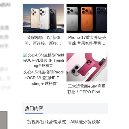
PI支持，离线地图畅行
ta的AI
无阻​
乏实质
a在消
荣耀郭锐：以“新体
iPhone 17重大升级受
验、新连接、新模式”
青睐 苹果智能手机年
争对手
推动端侧AI走向全球消
收入有望重现增长态势
费市场
源计
文心4.5衍生模型Paddl
eOCR-VL登顶HF Tre
证。B
nding全球榜首
三大运营商eSIM商用
上的诸
获批！OPPO Find X9
。
系列首发，无卡通信时
代拉开序幕
热门内容
调了7
收入
贸视界智能营销系统：AI赋能外贸获客，助力企业数字化转型新选择