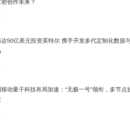
重塑创作未来？
9
伟达50亿美元投资英特尔 携手开发多代定制化数据与
品
9
国移动量子科技布局加速：“无极一号”领衔，多节点
进
8