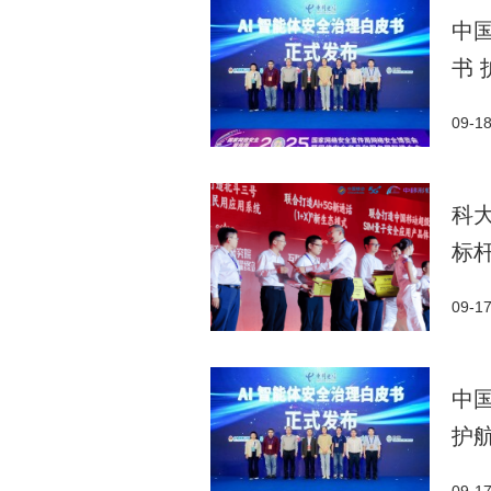
中
书
09-1
科
标
09-1
中
护