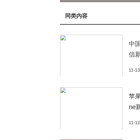
规模上看，谷歌远大于me
ta，但m
然而，me
ta的豪赌能否取得
同类内容
烈。me
ta能否在激烈的竞争中脱
同时，me
ta也需要面对外界
中
足并取得长远发展。
信
11-13
苹
ne
11-12