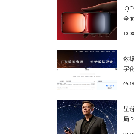
iQ
全
10-0
数
字
09-1
星
局