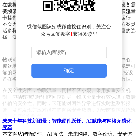
在数据传输方面，物联流量卡同样表现出色。安防监控设备需
要频繁传输大量视频和图像数据，对流量需求极高。物联流量
卡提供了充足的数据流量支持，确保监控设备能够高效运行，
不会因为流量限制而影响监控效果。物联流量卡的资费方案灵
微信截图识别或微信按住识别，关注公
活多样，既有经济实惠的低流量套餐，也有高速、大流量的选
众号回复数字
1
获得阅读码
择，满足不同场景下的监控需求，有效降低了使用成本。
物联流量卡的网络覆盖能力同样令人瞩目。无论是城市中心、
偏远地区，还是室内、室外环境，物联流量卡都能提供稳定可
确定
靠的网络连接。其支持4G和5G等多种网络制式，确保监控设
备在各种网络环境下都能保持顺畅通信，实时传输监控数据。
在安全性方面，物联流量卡同样不容小觑。采用多重安全机
制，包括数据加密和访问控制等，物联流量卡有效保障了数据
传输的安全性。同时，它还能对网络异常进行实时监测和报
警，及时发现并应对潜在的网络安全威胁，为安防监控系统筑
起一道坚实的防线。
未来十年科技新图景：智能硬件跃迁、AI赋能与网络无感化
变革
物联流量卡还具备便捷高效的设备管理功能。通过物联网平
本文将从智能硬件、AI 算法、未来网络、数字经济、安全体
台，用户可以对大量流量卡进行统一管理，实时监控流量使用