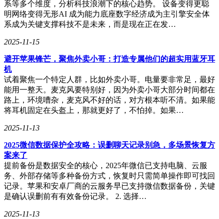
系等多个维度，分析科技浪潮下的核心趋势。 设备变得更聪
情况和设备状态，支持远程配置和故障诊断。这种高效的设备
明网络变得无形AI 成为能力底座数字经济成为主引擎安全体
管理能力不仅提升了运维效率，更确保了监控系统的稳定运
系成为关键支撑科技不是未来，而是现在正在发…
行。
2025-11-15
物联流量卡的兼容性强，能够适配不同品牌和型号的安防监控
设备。其支持的通信协议广泛，可以与各种监控设备无缝对
避开苹果锋芒，聚焦外卖小哥：打造专属他们的超实用蓝牙耳
接，为用户提供智能化的数据处理解决方案。这种灵活性使得
机
物联流量卡在安防监控领域具有广泛的应用前景。
试着聚焦一个特定人群，比如外卖小哥。电量要非常足，最好
能用一整天。麦克风要特别好，因为外卖小哥大部分时间都在
路上，环境嘈杂，麦克风不好的话，对方根本听不清。如果能
物联流量卡在安防监控领域的应用已经取得了显著成效。其专
将耳机固定在头盔上，那就更好了，不怕掉。如果…
业定制、大流量支持、广泛网络覆盖、高安全性、便捷设备管
2025-11-13
理和强兼容性等优势，使得物联流量卡成为安防监控系统的理
想选择。随着物联网技术的不断发展，物联流量卡将在安防监
2025微信数据保护全攻略：误删聊天记录别急，多场景恢复方
控领域发挥更加重要的作用，为人们的生活和工作提供更加安
案来了
全、可靠的保障。
提前备份是数据安全的核心，2025年微信已支持电脑、云服
务、外部存储等多种备份方式，恢复时只需简单操作即可找回
记录。苹果和安卓厂商的云服务早已支持微信数据备份，关键
是确认误删前有有效备份记录。 2. 选择…
2025-11-13