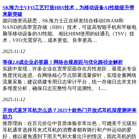
SK海力士VFO工艺打造HBS技术，为移动设备AI性能提升带
来新突破
据闪德资讯获悉，SK海力士正在研发结合移动DRAM和
NAND的高带宽存储（HBS）技术，可提高智能手机和平板电
脑等移动设备的AI性能。 相比HBM使用的硅通孔（TSV）技
术，VFO无需穿孔，成本更低、良率更高…
2025-11-12
等保2.0成企业必答题！网络合规差距与优化路径全解析
实践中发现，许多企业在宽带层面存在共性差距，亟需从专业
角度优化改进。在网络核心节点部署流量探针，实现全量网络
流量采集；建议搭建专用日志审计平台，统一存储日志并支持
多维度分析，确保日志完整性与可追溯性。 1.…
2025-11-12
开放式蓝牙耳机怎么选？2025十款热门开放式耳机深度测评来
助力
推荐理由：在百元价位中音质体验非常出色，可媲美千元级别
耳机通常选择耳夹式耳机的消费者都有骑行和户外运动的爱
好，难以避免遇到下雨天气和大量出汗的情况，因此耳机的防