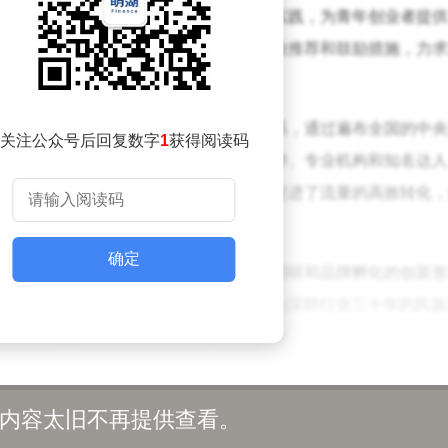
制，从进阶实践到深入实践，再到共创实践，为青年创业者提供
对接及创业扶持。同时，活动还通过就业推荐和鼓励措施，力求
业，不仅调用了自身成熟的智能营销体系，通过遍布全国的中央
关注公众号后回复数字
1
获得阅读码
业者提供有力支持，还联合战略合作伙伴、专业机构和知名达人
企业强大的数字化基础设施，活动不仅促进了流量的高效转化，
型人才。
确定
和学生积极参与，通过直播实战、县域调研和品牌孵化的创新形
乡村振兴与青年成长的双赢。王力安防作为深耕行业三十年的民族
次活动也是其在产教融合领域的重要探索。
在发布会上表示，通过与北京大学、浙江大学、南开大学等顶尖
内容太旧不再提供查看。
学研协同创新生态。此次活动将整合企业的技术优势与高校的创新