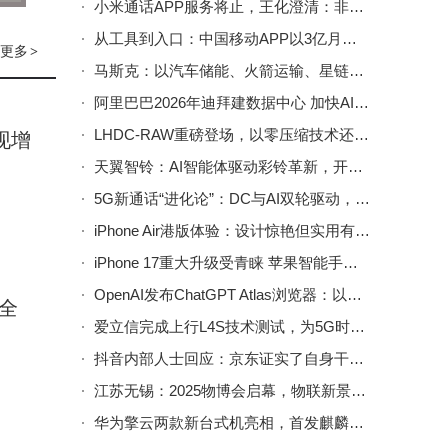
​小米通话APP服务将止，王化澄清：非小米手机通话功能受影响​
从工具到入口：中国移动APP以3亿月活开启数智生活新篇章
智能
更多
>
马斯克：以汽车储能、火箭运输、星链网络铺就人类火星移民之路
的深
阿里巴巴2026年迪拜建数据中心 加快AI基建布局赋能中东数字经济
智能
LHDC-RAW重磅登场，以零压缩技术还原声音本真魅力
现增
天翼智铃：AI智能体驱动彩铃革新，开启个性化创作与商务宣传新篇章
的产
5G新通话“进化论”：DC与AI双轮驱动，开启通话服务新时代
建了
iPhone Air港版体验：设计惊艳但实用有缺，偏科体验下的取舍哲学
国际
iPhone 17重大升级受青睐 苹果智能手机年收入有望重现增长态势
OpenAI发布ChatGPT Atlas浏览器：以AI对话重塑网络浏览新体验
案全
爱立信完成上行L4S技术测试，为5G时延敏感业务提供网络支撑
储备
抖音内部人士回应：京东证实了自身干涉商家在其他平台的经营权
企业
江苏无锡：2025物博会启幕，物联新景与智慧生活共绘未来画卷
阔的
华为擎云两款新台式机亮相，首发麒麟9000X，配置接口亮点多