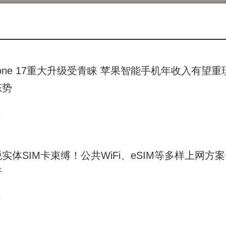
时为大学生搭建职业发展平台。
制造、智能产品和智能营销四大战略，打造了全球最大的门锁和
地作为行业首家“未来工厂”，实现了数字化系统与柔性生产单元
造的新模式。企业不断研发创新产品，如机器人防盗门，并依托
hone 17重大升级受青睐 苹果智能手机年收入有望重
锁的普及。
态势
建设不仅推动了供应链的优化升级，还形成了以五金门锁为核心
供了大量技术型就业岗位，助力他们向数字化技术人才转型，构
9
态。王力安防凭借卓越的工业设计与用户体验，其智能产品屡获
树立了民族品牌在全球智能安防领域的新高度。
实体SIM卡束缚！公共WiFi、eSIM等多样上网方
列活动，王力安防不仅为返乡创业青年提供了实战平台，还为企业
析
术与品牌的协同发展。王力安防表示，支持青年返乡创业不仅是
9
，将持续深化产业升级和人才培育模式，为青年创业者打造更广