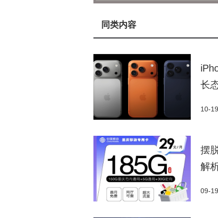
源，为乡村产业注入持久活力，同
王力安防通过智能管理、智能
同类内容
家居制造基地。其长恬智能制造基
度融合，开创了防盗安全门智能制
iP
制造的成本优势，推动高端智能门
长
王力安防智能制造生产基地的
业集群效应。企业为返乡大学生提
10-1
产业集群与青年人才成长的良性生
大奖，展示了中国智造的硬实力，
摆脱
通过“王力杯”大学生直播系
解
了智能时代的创新人才，实现了技
09-1
的社会责任，也是未来的战略布局
发展舞台。