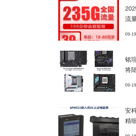
2
流
09-1
铭瑄
将
09-1
安
精