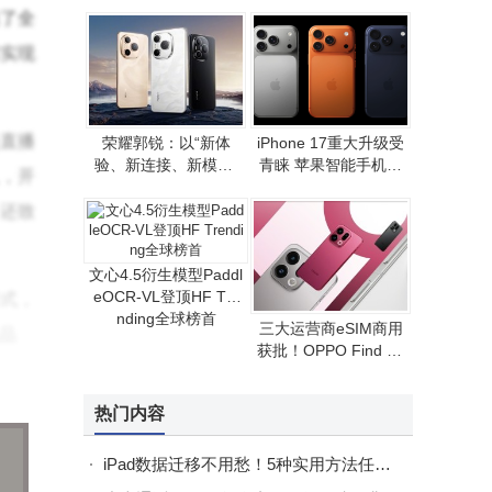
PI支持，离线地图畅行
了全
无阻​
实现
直播
荣耀郭锐：以“新体
iPhone 17重大升级受
验、新连接、新模式”
青睐 苹果智能手机年
，开
推动端侧AI走向全球消
收入有望重现增长态势
费市场
还致
文心4.5衍生模型Paddl
eOCR-VL登顶HF Tre
式，
nding全球榜首
三大运营商eSIM商用
品
获批！OPPO Find X9
系列首发，无卡通信时
代拉开序幕
热门内容
高校
资
iPad数据迁移不用愁！5种实用方法任你选，轻松搞定数据传输